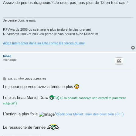
s
Assez de persos dragueurs? Je crois pas, pas plus de 13 en tout cas !
s
a
g
e
Je pense donc je nuis.
RP Awards 2006 du scénario le plus tordu et le plus prenant
RP Awards 2005 et 2006 du perso le plus bourrin avec Mushrum
Aidez Interceptor dans sa lutte contre les forces du mal
lubaq
Archange
M
lun. 19 févr. 2007 23:56:56
e
s
Le joueur que vous avez attendu le plus
s
a
g
Le plus beau Maniel-Draw
°o(
où la beauté conserve son caractère purement
e
)
subjectif
L'action la plus folle
°o(
)
edit pour Maniel : mais des deux bien sûr !
Le ressuscité de l'année
_________________