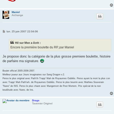
Maniel
Archange
M
lun. 25 juin 2007 22:04:06
e
s
s
Hil sur Msn a écrit :
a
g
Encore la première boulette du RP, par Maniel
e
Je propose donc la catégorie de la plus grosse premiere boulette, histoire
de parfaire ma signature.
Boulet officiel 2005-2006-2007.
Meilleur joueur aux Jours imaginaires sur Sang Dragon v.2.
Perso le plus original avec Path'th Trapp' Mah de Royaumes Oubliés. Perso ayant la mort la plus con
avec Trapp' Mah Path'wh. de Royaumes Oubliés. Perso le plus bourrin avec Mathieu Souverain
"Nano" de INS. Perso le plus chiant avec Mangemort de Post Mortem. Prix spécial de la non
boulétude avec Nano, de Ins.
Drags
Tavernier Originel