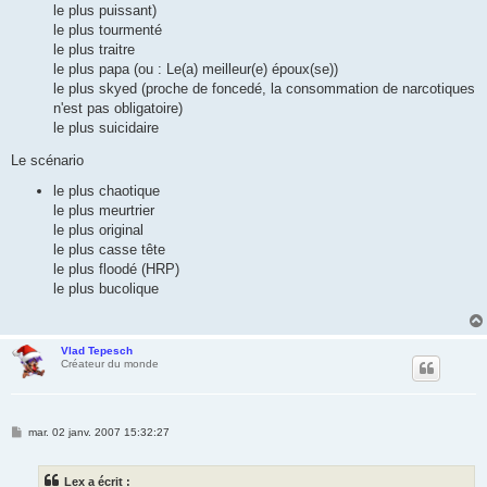
le plus puissant)
le plus tourmenté
le plus traitre
le plus papa (ou : Le(a) meilleur(e) époux(se))
le plus skyed (proche de foncedé, la consommation de narcotiques
n'est pas obligatoire)
le plus suicidaire
Le scénario
le plus chaotique
le plus meurtrier
le plus original
le plus casse tête
le plus floodé (HRP)
le plus bucolique
Vlad Tepesch
Créateur du monde
M
mar. 02 janv. 2007 15:32:27
e
s
s
Lex a écrit :
a