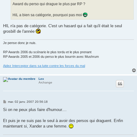
g
Award du perso qui drague le plus par RP ?
e
HiL a bien sa catégorie, pourquoi pas moi
HIL n'a pas de catégorie. C'est un hasard qui a fait qu'il était le seul
grosbill de l'année
Je pense donc je nuis.
RP Awards 2006 du scénario le plus tordu et le plus prenant
RP Awards 2005 et 2006 du perso le plus bourrin avec Mushrum
Aidez Interceptor dans sa lutte contre les forces du mal
Lex
Archange
M
mar. 02 janv. 2007 20:56:18
e
s
Si on ne peux plus faire d'humour....
s
a
g
Et puis je ne suis pas le seul à avoir des persos qui draguent. Enfin
e
maintenant si, Xander a une femme.