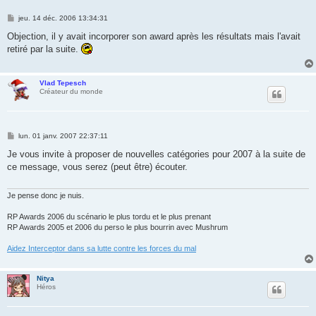
M
jeu. 14 déc. 2006 13:34:31
e
s
Objection, il y avait incorporer son award après les résultats mais l'avait
s
retiré par la suite.
a
g
e
Vlad Tepesch
Créateur du monde
M
lun. 01 janv. 2007 22:37:11
e
s
Je vous invite à proposer de nouvelles catégories pour 2007 à la suite de
s
ce message, vous serez (peut être) écouter.
a
g
e
Je pense donc je nuis.
RP Awards 2006 du scénario le plus tordu et le plus prenant
RP Awards 2005 et 2006 du perso le plus bourrin avec Mushrum
Aidez Interceptor dans sa lutte contre les forces du mal
Nitya
Héros