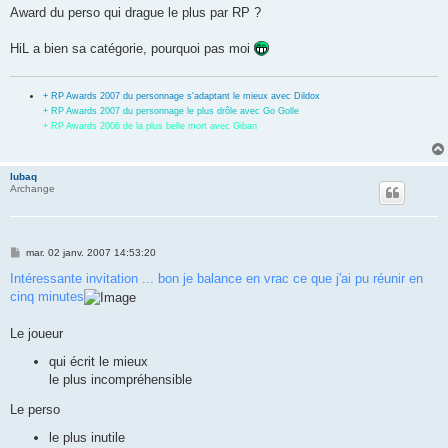
s
Award du perso qui drague le plus par RP ?
s
a
g
HiL a bien sa catégorie, pourquoi pas moi
e
+ RP Awards 2007 du personnage s'adaptant le mieux avec Dildox
+ RP Awards 2007 du personnage le plus drôle avec Go Golle
+ RP Awards 2006 de la plus belle mort avec Giban
lubaq
Archange
M
mar. 02 janv. 2007 14:53:20
e
s
Intéressante invitation ... bon je balance en vrac ce que j'ai pu réunir en
s
cinq minutes
a
g
e
Le joueur
qui écrit le mieux
le plus incompréhensible
Le perso
le plus inutile