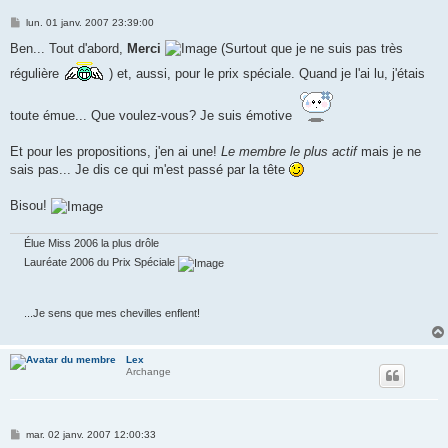
M
lun. 01 janv. 2007 23:39:00
e
s
Ben... Tout d'abord,
Merci
(Surtout que je ne suis pas très
s
a
régulière
) et, aussi, pour le prix spéciale. Quand je l'ai lu, j'étais
g
e
toute émue... Que voulez-vous? Je suis émotive
Et pour les propositions, j'en ai une!
Le membre le plus actif
mais je ne
sais pas... Je dis ce qui m'est passé par la tête
Bisou!
lue Miss 2006 la plus drôle
auréate 2006 du Prix Spéciale
..Je sens que mes chevilles enflent!
Lex
Archange
M
mar. 02 janv. 2007 12:00:33
e