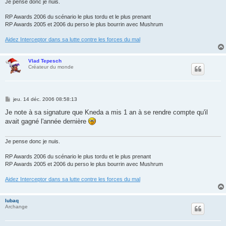
Je pense donc je nuis.
RP Awards 2006 du scénario le plus tordu et le plus prenant
RP Awards 2005 et 2006 du perso le plus bourrin avec Mushrum
Aidez Interceptor dans sa lutte contre les forces du mal
Vlad Tepesch
Créateur du monde
M
jeu. 14 déc. 2006 08:58:13
e
s
Je note à sa signature que Kneda a mis 1 an à se rendre compte qu'il
s
avait gagné l'année dernière
a
g
e
Je pense donc je nuis.
RP Awards 2006 du scénario le plus tordu et le plus prenant
RP Awards 2005 et 2006 du perso le plus bourrin avec Mushrum
Aidez Interceptor dans sa lutte contre les forces du mal
lubaq
Archange