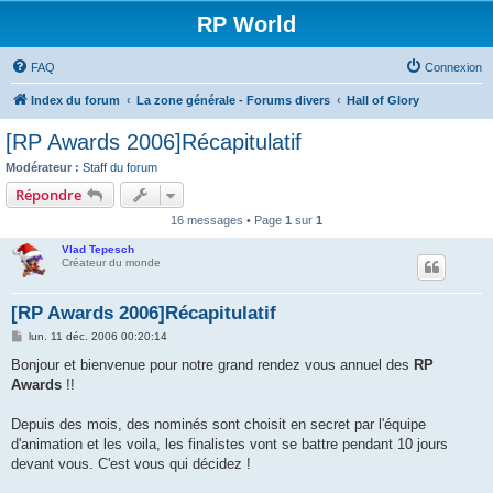
RP World
FAQ
Connexion
Index du forum
La zone générale - Forums divers
Hall of Glory
[RP Awards 2006]Récapitulatif
Modérateur :
Staff du forum
Répondre
16 messages • Page
1
sur
1
Vlad Tepesch
Créateur du monde
[RP Awards 2006]Récapitulatif
M
lun. 11 déc. 2006 00:20:14
e
s
Bonjour et bienvenue pour notre grand rendez vous annuel des
RP
s
Awards
!!
a
g
e
Depuis des mois, des nominés sont choisit en secret par l'équipe
d'animation et les voila, les finalistes vont se battre pendant 10 jours
devant vous. C'est vous qui décidez !