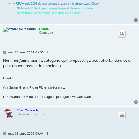
+ RP Awards 2007 du personnage s'adaptant le mieux avec Dildox
+ RP Awards 2007 du personnage le plus drôle avec Go Golle
+ RP Awards 2006 de la plus belle mort avec Giban
Hinata
Conteuse
M
mer. 03 janv. 2007 09:35:41
e
s
Non moi j'aime bien la catégorie qu'il propose, ça peut être fandard et on
s
peut trouver assez de candidats.
a
g
e
Hinata
Am Stram Gram, Pic et Pic et colégram ...
RP awards 2006 du personnage le plus gentil => Ceridwen
Vlad Tepesch
Créateur du monde
M
mer. 03 janv. 2007 09:44:42
e