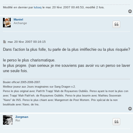
Modifié en dernier par
lubaq
le mar. 20 févr. 2007 00:46:53, modifié 2 fois.
Maniel
Archange
M
mar. 20 févr. 2007 00:16:15
e
s
Dans l'action la plus folle, tu parle de la plus irréflechie ou la plus risquée?
s
a
g
le perso le plus charismatique.
e
le plus propre. (nan serieux je me souviens pas avoir vu un perso se laver
une seule fois.
Boulet officiel 2005-2006-2007.
Meilleur joueur aux Jours imaginaires sur Sang Dragon v.2.
Perso le plus original avec Path'th Trapp' Mah de Royaumes Oubliés. Perso ayant la mort la plus con
avec Trapp' Mah Path'wh. de Royaumes Oubliés. Perso le plus bourrin avec Mathieu Souverain
"Nano" de INS. Perso le plus chiant avec Mangemort de Post Mortem. Prix spécial de la non
boulétude avec Nano, de Ins.
Zorgman
Roi