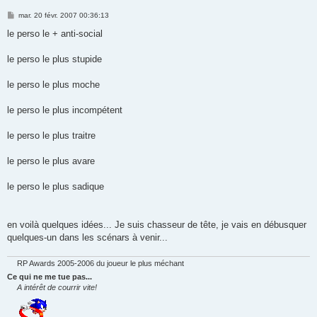
M
mar. 20 févr. 2007 00:36:13
e
s
le perso le + anti-social
s
a
g
le perso le plus stupide
e
le perso le plus moche
le perso le plus incompétent
le perso le plus traitre
le perso le plus avare
le perso le plus sadique
en voilà quelques idées... Je suis chasseur de tête, je vais en débusquer
quelques-un dans les scénars à venir...
P Awards 2005-2006 du joueur le plus méchant
Ce qui ne me tue pas...
intérêt de courrir vite!