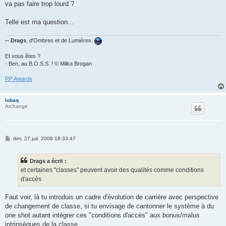
va pas faire trop lourd ?
Telle est ma question...
-- Drags
, d'Ombres et de Lumières.
Et vous êtes ?
- Ben, au B.O.S.S. ! © Milka Brogan
RP Awards
lubaq
Archange
M
dim. 27 juil. 2008 18:33:47
e
s
s
Drags a écrit :
a
g
et certaines "classes" peuvent avoir des qualités comme conditions
e
d'accès
Faut voir, là tu introduis un cadre d'évolution de carrière avec perspective
de changement de classe, si tu envisage de cantonner le système à du
one shot autant intégrer ces "conditions d'accès" aux bonus/malus
intrinsèques de la classe.