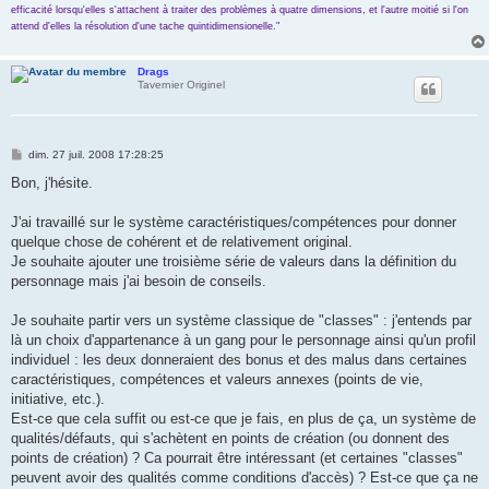
efficacité lorsqu'elles s'attachent à traiter des problèmes à quatre dimensions, et l'autre moitié si l'on
attend d'elles la résolution d'une tache quintidimensionelle."
Drags
Tavernier Originel
M
dim. 27 juil. 2008 17:28:25
e
s
Bon, j'hésite.
s
a
g
J'ai travaillé sur le système caractéristiques/compétences pour donner
e
quelque chose de cohérent et de relativement original.
Je souhaite ajouter une troisième série de valeurs dans la définition du
personnage mais j'ai besoin de conseils.
Je souhaite partir vers un système classique de "classes" : j'entends par
là un choix d'appartenance à un gang pour le personnage ainsi qu'un profil
individuel : les deux donneraient des bonus et des malus dans certaines
caractéristiques, compétences et valeurs annexes (points de vie,
initiative, etc.).
Est-ce que cela suffit ou est-ce que je fais, en plus de ça, un système de
qualités/défauts, qui s'achètent en points de création (ou donnent des
points de création) ? Ca pourrait être intéressant (et certaines "classes"
peuvent avoir des qualités comme conditions d'accès) ? Est-ce que ça ne