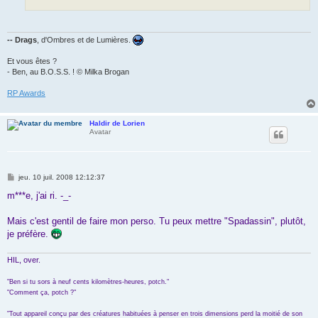
-- Drags
, d'Ombres et de Lumières.
Et vous êtes ?
- Ben, au B.O.S.S. ! © Milka Brogan
RP Awards
Haldir de Lorien
Avatar
M
jeu. 10 juil. 2008 12:12:37
e
s
m***e, j'ai ri. -_-
s
a
g
Mais c'est gentil de faire mon perso. Tu peux mettre "Spadassin", plutôt,
e
je préfère.
HIL, over.
"Ben si tu sors à neuf cents kilomètres-heures, potch."
"Comment ça, potch ?"
"Tout appareil conçu par des créatures habituées à penser en trois dimensions perd la moitié de son