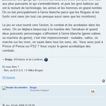
aux plus puissants et qui s'entredéchirent, et puis les gros balèzes qui
ont le restant de technologie, les armes et les hommes en grand nombre.
On se bat principalement à l'arme blanche parce que les flingues et les
fusils sont rares (en tout cas presque aussi rares que les munitions).
Le jeu se veut tourné vers l'action, le combat et les acrobaties dans les
ruines. On se déplace beaucoup à la manière des Yamakasi et quand
deux puissants personnages s'affrontent à l'arme blanche (genre sabres
ou machins du genre), c'est très impressionnant : roulades, saltos, on
marche sur les murs, on saute dans tous les sens, etc. Vous avez joué à
Prince of Persia sur PS2 ? Vous voyez le genre acrobatique des
combats.
-- Drags
, d'Ombres et de Lumières.
Et vous êtes ?
- Ben, au B.O.S.S. ! © Milka Brogan
RP Awards
Drags
Tavernier Originel
M
jeu. 10 juil. 2008 11:16:30