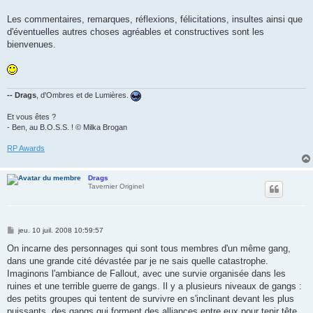
Les commentaires, remarques, réflexions, félicitations, insultes ainsi que
d'éventuelles autres choses agréables et constructives sont les
bienvenues.
-- Drags
, d'Ombres et de Lumières.
Et vous êtes ?
- Ben, au B.O.S.S. ! © Milka Brogan
RP Awards
Drags
Tavernier Originel
M
jeu. 10 juil. 2008 10:59:57
e
s
On incarne des personnages qui sont tous membres d'un même gang,
s
dans une grande cité dévastée par je ne sais quelle catastrophe.
a
g
Imaginons l'ambiance de Fallout, avec une survie organisée dans les
e
ruines et une terrible guerre de gangs. Il y a plusieurs niveaux de gangs :
des petits groupes qui tentent de survivre en s'inclinant devant les plus
puissants, des gangs qui forment des alliances entre eux pour tenir tête