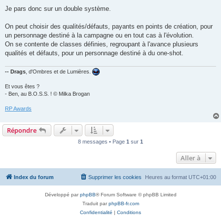
e
s
Je pars donc sur un double système.
s
a
g
On peut choisir des qualités/défauts, payants en points de création, pour
e
un personnage destiné à la campagne ou en tout cas à l'évolution.
On se contente de classes définies, regroupant à l'avance plusieurs
qualités et défauts, pour un personnage destiné à du one-shot.
-- Drags
, d'Ombres et de Lumières.
Et vous êtes ?
- Ben, au B.O.S.S. ! © Milka Brogan
RP Awards
Répondre
8 messages • Page
1
sur
1
Aller à
Index du forum
Supprimer les cookies
Heures au format
UTC+01:00
Développé par
phpBB
® Forum Software © phpBB Limited
Traduit par
phpBB-fr.com
Confidentialité
|
Conditions