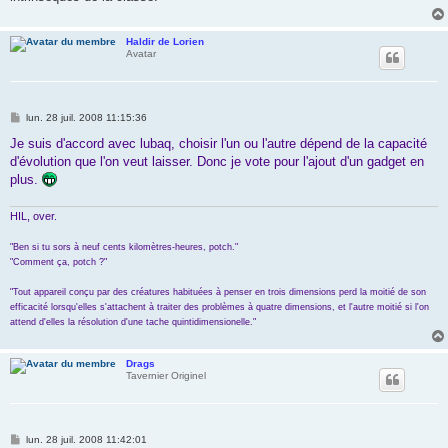
Haldir de Lorien
Avatar
M
lun. 28 juil. 2008 11:15:36
e
s
Je suis d'accord avec lubaq, choisir l'un ou l'autre dépend de la capacité
s
d'évolution que l'on veut laisser. Donc je vote pour l'ajout d'un gadget en
a
g
plus.
e
HIL, over.
"Ben si tu sors à neuf cents kilomètres-heures, potch."
"Comment ça, potch ?"
"Tout appareil conçu par des créatures habituées à penser en trois dimensions perd la moitié de son
efficacité lorsqu'elles s'attachent à traiter des problèmes à quatre dimensions, et l'autre moitié si l'on
attend d'elles la résolution d'une tache quintidimensionelle."
Drags
Tavernier Originel
M
lun. 28 juil. 2008 11:42:01