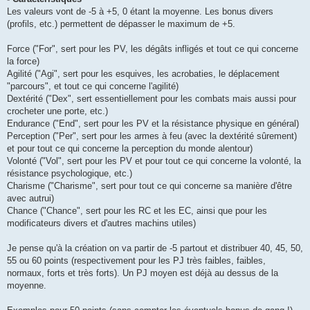
Les valeurs vont de -5 à +5, 0 étant la moyenne. Les bonus divers
(profils, etc.) permettent de dépasser le maximum de +5.
Force ("For", sert pour les PV, les dégâts infligés et tout ce qui concerne
la force)
Agilité ("Agi", sert pour les esquives, les acrobaties, le déplacement
"parcours", et tout ce qui concerne l'agilité)
Dextérité ("Dex", sert essentiellement pour les combats mais aussi pour
crocheter une porte, etc.)
Endurance ("End", sert pour les PV et la résistance physique en général)
Perception ("Per", sert pour les armes à feu (avec la dextérité sûrement)
et pour tout ce qui concerne la perception du monde alentour)
Volonté ("Vol", sert pour les PV et pour tout ce qui concerne la volonté, la
résistance psychologique, etc.)
Charisme ("Charisme", sert pour tout ce qui concerne sa manière d'être
avec autrui)
Chance ("Chance", sert pour les RC et les EC, ainsi que pour les
modificateurs divers et d'autres machins utiles)
Je pense qu'à la création on va partir de -5 partout et distribuer 40, 45, 50,
55 ou 60 points (respectivement pour les PJ très faibles, faibles,
normaux, forts et très forts). Un PJ moyen est déjà au dessus de la
moyenne.