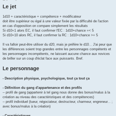
e
Le jet
s
s
a
g
1d10 + caractéristique + compétence + modificateur
e
doit être supérieur ou égal à une valeur fixée par la difficulté de l'action
en cas d'opposition on compare simplement les résultats
Si d10=1 alors EC, il faut confirmer l'EC : 1d10+chance =< 5
Si d10=10 alors RC, il faut confirmer la RC : 1d10+chance >= 5
Il va falloir peut-être utiliser du d20, mais je préfère le d10... J'ai peur que
les différences soient trop grandes entre les personnages compétents et
les personnages incompétents, ne laissant aucune chance aux novices
de briller sur un coup d'éclat face aux puissants. Bref.
Le personnage
- Description physique, psychologique, tout ça tout ça
- Définition du gang d'appartenance et des profils
-- profil de gang (appartenir à tel gang nous donne des bonus/malus à la
création au niveau des caractéristiques et des compétences)
-- profil individuel (tueur, négociateur, destructeur, charmeur, engreneur... ;
avec bonus/malus à la création)
- Caractéristiques