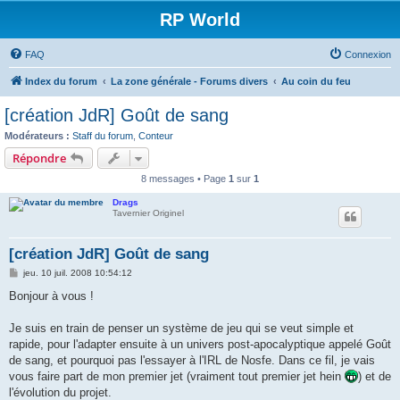
RP World
FAQ
Connexion
Index du forum
La zone générale - Forums divers
Au coin du feu
[création JdR] Goût de sang
Modérateurs :
Staff du forum
,
Conteur
Répondre
8 messages • Page
1
sur
1
Drags
Tavernier Originel
[création JdR] Goût de sang
M
jeu. 10 juil. 2008 10:54:12
e
s
Bonjour à vous !
s
a
g
Je suis en train de penser un système de jeu qui se veut simple et
e
rapide, pour l'adapter ensuite à un univers post-apocalyptique appelé Goût
de sang, et pourquoi pas l'essayer à l'IRL de Nosfe. Dans ce fil, je vais
vous faire part de mon premier jet (vraiment tout premier jet hein
) et de
l'évolution du projet.