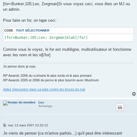
g
[for=Bunker;105;Lex; Zorgman]Si vous voyez ceci, vous êtes un MJ ou
e
un admin.
Pour faire un for, on tape ceci :
CODE :
TOUT SÉLECTIONNER
[for=Bunker;105;Lex; Zorgman]blah[/for]
Comme vous le voyez, le for est multiligne, multiutilisateur et fonctionne
avec les nom et les id[/for]
Je pense donc je nuis.
RP Awards 2006 du scénario le plus tordu et le plus prenant
RP Awards 2005 et 2006 du perso le plus bourrin avec Mushrum
Aidez Interceptor dans sa lutte contre les forces du mal
Lex
Archange
M
mar. 13 mars 2007 22:20:12
e
s
Je viens de penser (ca m'arrive parfois...) qu'il peut être intéressant
s