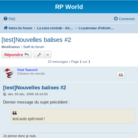
RP World
FAQ
Connexion
Index du forum
La zone centrale - Administration et association
Le panneau d'information
[test]Nouvelles balises #2
Modérateur :
Staff du forum
Répondre
23 messages • Page
1
sur
1
Vlad Tepesch
Créateur du monde
[test]Nouvelles balises #2
M
dim. 03 déc. 2006 19:14:53
e
s
Dernier message du sujet précédent :
s
a
g
e
test auto split mod !
Je pense donc je nuis.