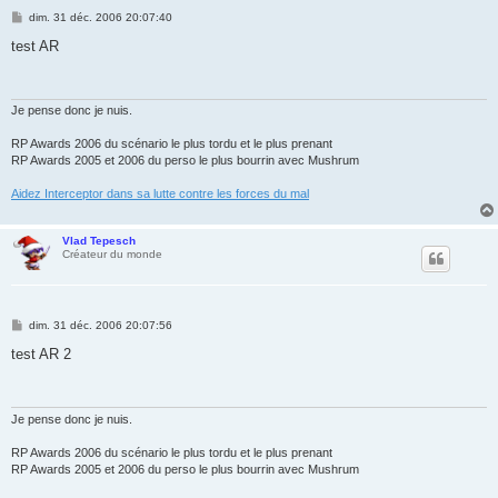
M
dim. 31 déc. 2006 20:07:40
e
s
test AR
s
a
g
e
Je pense donc je nuis.
RP Awards 2006 du scénario le plus tordu et le plus prenant
RP Awards 2005 et 2006 du perso le plus bourrin avec Mushrum
Aidez Interceptor dans sa lutte contre les forces du mal
Vlad Tepesch
Créateur du monde
M
dim. 31 déc. 2006 20:07:56
e
s
test AR 2
s
a
g
e
Je pense donc je nuis.
RP Awards 2006 du scénario le plus tordu et le plus prenant
RP Awards 2005 et 2006 du perso le plus bourrin avec Mushrum