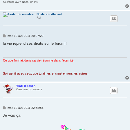
boulétude avec Nano, de Ins.
Nosferatu Alucard
Roi
M
mar. 12 avr. 2011 20:07:22
e
s
la vie reprend ses droits sur le forum!!
s
a
g
e
Ce que l'on fait dans sa vie résonne dans l'éternité.
Soit gentil avec ceux que tu aimes et cruel envers les autres.
Vlad Tepesch
Créateur du monde
M
mar. 12 avr. 2011 22:58:54
e
s
Je vois ça.
s
a
g
e