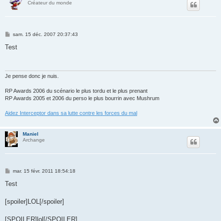
Créateur du monde
M
sam. 15 déc. 2007 20:37:43
e
s
Test
s
a
g
e
Je pense donc je nuis.
RP Awards 2006 du scénario le plus tordu et le plus prenant
RP Awards 2005 et 2006 du perso le plus bourrin avec Mushrum
Aidez Interceptor dans sa lutte contre les forces du mal
Maniel
Archange
M
mar. 15 févr. 2011 18:54:18
e
s
Test
s
a
g
[spoiler]LOL[/spoiler]
e
[SPOILER]lol[/SPOILER]