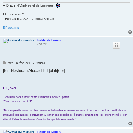
-- Drags
, d'Ombres et de Lumières.
Et vous êtes ?
- Ben, au B.O.S.S. ! © Milka Brogan
RP Awards
Haldir de Lorien
Avatar
M
mer. 16 févr. 2011 20:58:44
e
s
[for=Nosferatu Alucard;HIL]blah[/for]
s
a
g
e
HIL, over.
"Ben si tu sors à neuf cents kilomètres-heures, potch."
"Comment ça, potch ?"
"Tout appareil conçu par des créatures habituées à penser en trois dimensions perd la moitié de son
efficacité lorsqu'elles s'attachent à traiter des problèmes à quatre dimensions, et l'autre moitié si l'on
attend d'elles la résolution d'une tache quintidimensionelle."
Haldir de Lorien