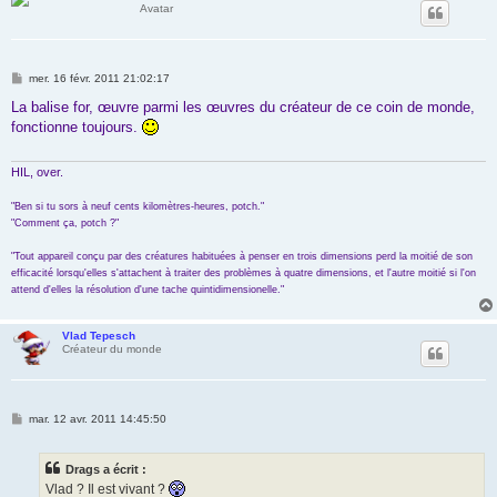
Avatar
M
mer. 16 févr. 2011 21:02:17
e
s
La balise for, œuvre parmi les œuvres du créateur de ce coin de monde,
s
fonctionne toujours.
a
g
e
HIL, over.
"Ben si tu sors à neuf cents kilomètres-heures, potch."
"Comment ça, potch ?"
"Tout appareil conçu par des créatures habituées à penser en trois dimensions perd la moitié de son
efficacité lorsqu'elles s'attachent à traiter des problèmes à quatre dimensions, et l'autre moitié si l'on
attend d'elles la résolution d'une tache quintidimensionelle."
Vlad Tepesch
Créateur du monde
M
mar. 12 avr. 2011 14:45:50
e
s
s
Drags a écrit :
a
g
Vlad ? Il est vivant ?