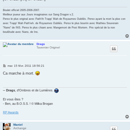
Boulet officiel 2005-2006-2007.
Meilleur joueur aux Jours imaginaires sur Sang Dragon v.2.
Perso le plus original avec Path'th Trapp' Mah de Royaumes Oubliés. Perso ayant la mort la plus con
avec Trapp' Mah Path'wh. de Royaumes Oubliés. Perso le plus bourrin avec Mathieu Souverain
"Nano" de INS. Perso le plus chiant avec Mangemort de Post Mortem. Prix spécial de la non
boulétude avec Nano, de Ins.
Drags
Tavernier Originel
M
mar. 15 févr. 2011 18:56:21
e
s
Ca marche à mort.
s
a
g
e
-- Drags
, d'Ombres et de Lumières.
Et vous êtes ?
- Ben, au B.O.S.S. ! © Milka Brogan
RP Awards
Maniel
Archange