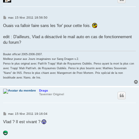
M
mar. 15 févr. 2011 18:56:50
e
s
Ouais va falloir faire sans les 'for' pour cette fois.
s
a
g
edit : D'ailleurs, Vlad a désactivé le mail auto en cas de fonctionnement
e
du forum?
Boulet officiel 2005-2006-2007.
Meilleur joueur aux Jours imaginaires sur Sang Dragon v.2.
Perso le plus original avec Path'th Trapp' Mah de Royaumes Oubliés. Perso ayant la mort la plus con
avec Trapp' Mah Path'wh. de Royaumes Oubliés. Perso le plus bourrin avec Mathieu Souverain
"Nano" de INS. Perso le plus chiant avec Mangemort de Post Mortem. Prix spécial de la non
boulétude avec Nano, de Ins.
Drags
Tavernier Originel
M
mar. 15 févr. 2011 19:16:04
e
s
Vlad ? Il est vivant ?
s
a
g
e