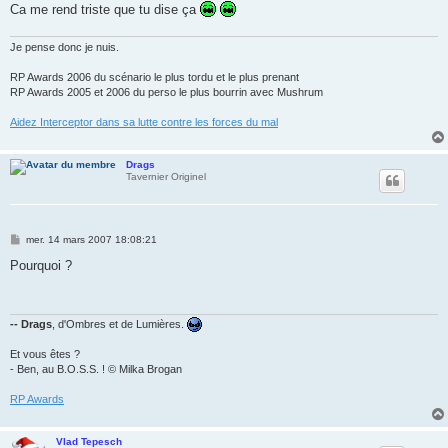
Ca me rend triste que tu dise ça
Je pense donc je nuis.
RP Awards 2006 du scénario le plus tordu et le plus prenant
RP Awards 2005 et 2006 du perso le plus bourrin avec Mushrum
Aidez Interceptor dans sa lutte contre les forces du mal
Drags
Tavernier Originel
M
mer. 14 mars 2007 18:08:21
e
s
Pourquoi ?
s
a
g
e
-- Drags
, d'Ombres et de Lumières.
Et vous êtes ?
- Ben, au B.O.S.S. ! © Milka Brogan
RP Awards
Vlad Tepesch