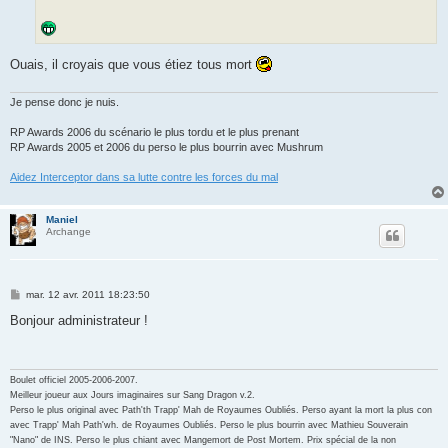
e
Ouais, il croyais que vous étiez tous mort
Je pense donc je nuis.
RP Awards 2006 du scénario le plus tordu et le plus prenant
RP Awards 2005 et 2006 du perso le plus bourrin avec Mushrum
Aidez Interceptor dans sa lutte contre les forces du mal
Maniel
Archange
M
mar. 12 avr. 2011 18:23:50
e
s
Bonjour administrateur !
s
a
g
e
Boulet officiel 2005-2006-2007.
Meilleur joueur aux Jours imaginaires sur Sang Dragon v.2.
Perso le plus original avec Path'th Trapp' Mah de Royaumes Oubliés. Perso ayant la mort la plus con
avec Trapp' Mah Path'wh. de Royaumes Oubliés. Perso le plus bourrin avec Mathieu Souverain
"Nano" de INS. Perso le plus chiant avec Mangemort de Post Mortem. Prix spécial de la non