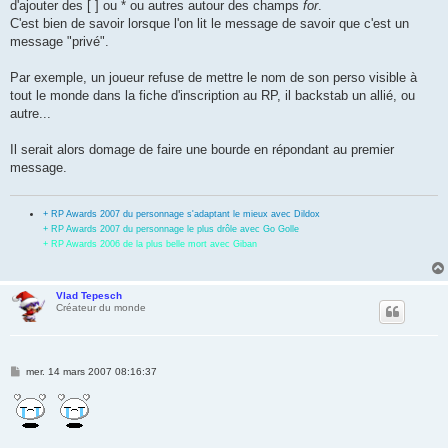
d'ajouter des [ ] ou * ou autres autour des champs
for
.
a
g
C'est bien de savoir lorsque l'on lit le message de savoir que c'est un
e
message "privé".
Par exemple, un joueur refuse de mettre le nom de son perso visible à
tout le monde dans la fiche d'inscription au RP, il backstab un allié, ou
autre...
Il serait alors domage de faire une bourde en répondant au premier
message.
+ RP Awards 2007 du personnage s'adaptant le mieux avec Dildox
+ RP Awards 2007 du personnage le plus drôle avec Go Golle
+ RP Awards 2006 de la plus belle mort avec Giban
Vlad Tepesch
Créateur du monde
M
mer. 14 mars 2007 08:16:37
e
s
s
a
g
e