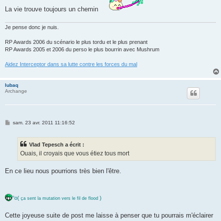
La vie trouve toujours un chemin
Je pense donc je nuis.
RP Awards 2006 du scénario le plus tordu et le plus prenant
RP Awards 2005 et 2006 du perso le plus bourrin avec Mushrum
Aidez Interceptor dans sa lutte contre les forces du mal
lubaq
Archange
M
sam. 23 avr. 2011 11:16:52
e
s
s
Vlad Tepesch a écrit :
a
g
Ouais, il croyais que vous étiez tous mort
e
En ce lieu nous pourrions très bien l'être.
°o(
)
ça sent la mutation vers le fil de flood
Cette joyeuse suite de post me laisse à penser que tu pourrais m'éclairer