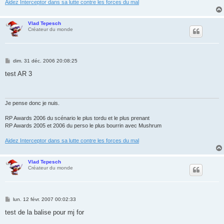
Aidez Interceptor dans sa lutte contre les forces du mal
Vlad Tepesch
Créateur du monde
M
dim. 31 déc. 2006 20:08:25
e
s
test AR 3
s
a
g
e
Je pense donc je nuis.
RP Awards 2006 du scénario le plus tordu et le plus prenant
RP Awards 2005 et 2006 du perso le plus bourrin avec Mushrum
Aidez Interceptor dans sa lutte contre les forces du mal
Vlad Tepesch
Créateur du monde
M
lun. 12 févr. 2007 00:02:33
e
s
test de la balise pour mj for
s
a