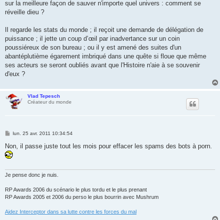
sur la meilleure façon de sauver n'importe quel univers : comment se
réveille dieu ?
Il regarde les stats du monde ; il reçoit une demande de délégation de
puissance ; il jette un coup d’œil par inadvertance sur un coin
poussiéreux de son bureau ; ou il y est amené des suites d'un
abantéplutième égarement imbriqué dans une quête si floue que même
ses acteurs se seront oubliés avant que l'Histoire n'aie à se souvenir
d'eux ?
Vlad Tepesch
Créateur du monde
M
lun. 25 avr. 2011 10:34:54
e
s
Non, il passe juste tout les mois pour effacer les spams des bots à porn.
s
a
g
e
Je pense donc je nuis.
RP Awards 2006 du scénario le plus tordu et le plus prenant
RP Awards 2005 et 2006 du perso le plus bourrin avec Mushrum
Aidez Interceptor dans sa lutte contre les forces du mal