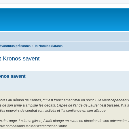
Aventures présentes
In Nomine Satanis
t Kronos savent
onos savent
n bras au démon de Kronos, qui est franchement mal en point. Elle vient cependant 
e de son arme a amplifié les dégâts. L'épée de l'ange de Laurent est baissée. Il la s
Ses pouvoirs de combat sont activés et il a confiance en son attaque.
s de l'ange. La lame glisse, Akaël plonge en avant en direction de son adversaire, 
x combattants tentent d'embrocher l'autre.