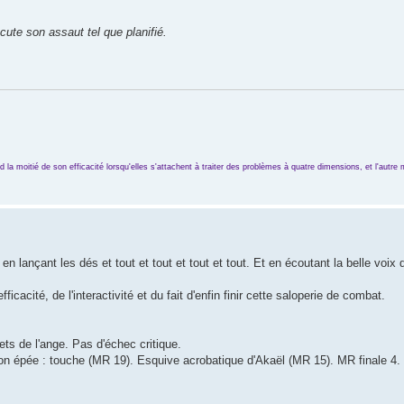
ute son assaut tel que planifié.
a moitié de son efficacité lorsqu'elles s'attachent à traiter des problèmes à quatre dimensions, et l'autre moi
 lançant les dés et tout et tout et tout et tout. Et en écoutant la belle voix 
ficacité, de l'interactivité et du fait d'enfin finir cette saloperie de combat.
ts de l'ange. Pas d'échec critique.
son épée : touche (MR 19). Esquive acrobatique d'Akaël (MR 15). MR finale 4.