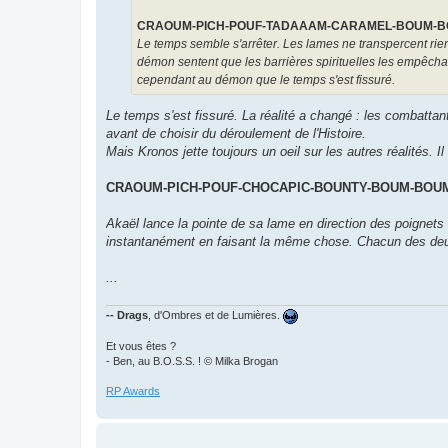
CRAOUM-PICH-POUF-TADAAAM-CARAMEL-BOUM-
Le temps semble s'arrêter. Les lames ne transpercent rien :
démon sentent que les barrières spirituelles les empêchan
cependant au démon que le temps s'est fissuré.
Le temps s'est fissuré. La réalité a changé : les combatta
avant de choisir du déroulement de l'Histoire.
Mais Kronos jette toujours un oeil sur les autres réalités. I
CRAOUM-PICH-POUF-CHOCAPIC-BOUNTY-BOUM-BOU
Akaël lance la pointe de sa lame en direction des poignets 
instantanément en faisant la même chose. Chacun des deux
...
-- Drags
, d'Ombres et de Lumières.
Et vous êtes ?
- Ben, au B.O.S.S. ! © Milka Brogan
RP Awards