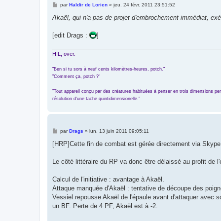
M
par
Haldir de Lorien
»
jeu. 24 févr. 2011 23:51:52
e
s
Akaël, qui n'a pas de projet d'embrochement immédiat, exéc
s
a
g
[edit Drags :
]
e
HIL, over.
"Ben si tu sors à neuf cents kilomètres-heures, potch."
"Comment ça, potch ?"
"Tout appareil conçu par des créatures habituées à penser en trois dimensions perd l
résolution d'une tache quintidimensionelle."
M
par
Drags
»
lun. 13 juin 2011 09:05:11
e
s
[HRP]Cette fin de combat est gérée directement via Skype en
s
a
g
Le côté littéraire du RP va donc être délaissé au profit de l'ef
e
Calcul de l'initiative : avantage à Akaël.
Attaque manquée d'Akaël : tentative de découpe des poigne
Vessiel repousse Akaël de l'épaule avant d'attaquer avec 
un BF. Perte de 4 PF, Akaël est à -2.