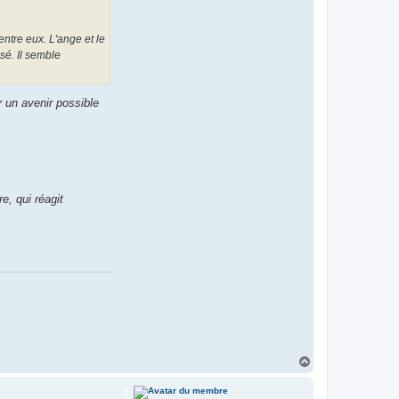
entre eux. L'ange et le
sé. Il semble
r un avenir possible
e, qui réagit
H
a
u
t