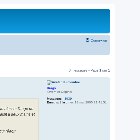
Connexion
3 messages • Page
1
sur
1
Drags
Tavernier Originel
Messages :
3039
Enregistré le :
mer. 18 mai 2005 21:41:51
de blesser l'ange de
aisit à deux mains et
qui réagit