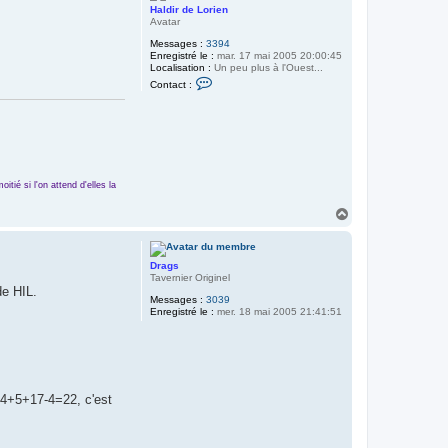
Haldir de Lorien
Avatar
Messages :
3394
Enregistré le :
mar. 17 mai 2005 20:00:45
Localisation :
Un peu plus à l'Ouest...
C
Contact :
o
n
t
a
c
t
e
r
tié si l'on attend d'elles la
H
a
l
H
d
a
i
u
r
t
d
Drags
e
Tavernier Originel
L
de HIL.
o
Messages :
3039
r
Enregistré le :
mer. 18 mai 2005 21:41:51
i
e
n
 4+5+17-4=22, c'est