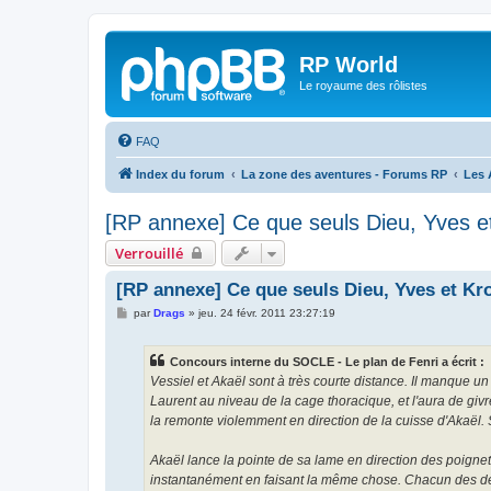
RP World
Le royaume des rôlistes
FAQ
Index du forum
La zone des aventures - Forums RP
Les 
[RP annexe] Ce que seuls Dieu, Yves e
Verrouillé
[RP annexe] Ce que seuls Dieu, Yves et Kr
M
par
Drags
»
jeu. 24 févr. 2011 23:27:19
e
s
s
Concours interne du SOCLE - Le plan de Fenri a écrit :
a
g
Vessiel et Akaël sont à très courte distance. Il manque u
e
Laurent au niveau de la cage thoracique, et l'aura de givr
la remonte violemment en direction de la cuisse d'Akaël. 
Akaël lance la pointe de sa lame en direction des poignet
instantanément en faisant la même chose. Chacun des deu