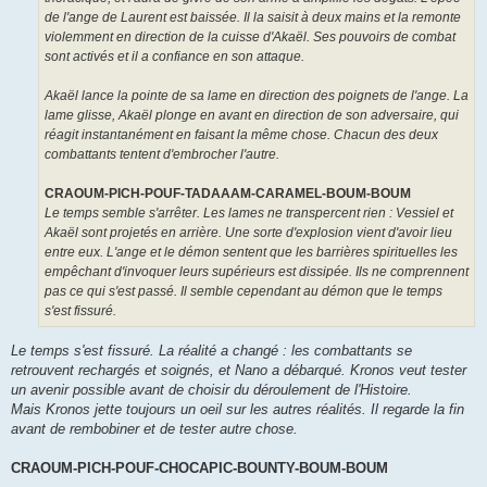
de l'ange de Laurent est baissée. Il la saisit à deux mains et la remonte
violemment en direction de la cuisse d'Akaël. Ses pouvoirs de combat
sont activés et il a confiance en son attaque.
Akaël lance la pointe de sa lame en direction des poignets de l'ange. La
lame glisse, Akaël plonge en avant en direction de son adversaire, qui
réagit instantanément en faisant la même chose. Chacun des deux
combattants tentent d'embrocher l'autre.
CRAOUM-PICH-POUF-TADAAAM-CARAMEL-BOUM-BOUM
Le temps semble s'arrêter. Les lames ne transpercent rien : Vessiel et
Akaël sont projetés en arrière. Une sorte d'explosion vient d'avoir lieu
entre eux. L'ange et le démon sentent que les barrières spirituelles les
empêchant d'invoquer leurs supérieurs est dissipée. Ils ne comprennent
pas ce qui s'est passé. Il semble cependant au démon que le temps
s'est fissuré.
Le temps s'est fissuré. La réalité a changé : les combattants se
retrouvent rechargés et soignés, et Nano a débarqué. Kronos veut tester
un avenir possible avant de choisir du déroulement de l'Histoire.
Mais Kronos jette toujours un oeil sur les autres réalités. Il regarde la fin
avant de rembobiner et de tester autre chose.
CRAOUM-PICH-POUF-CHOCAPIC-BOUNTY-BOUM-BOUM