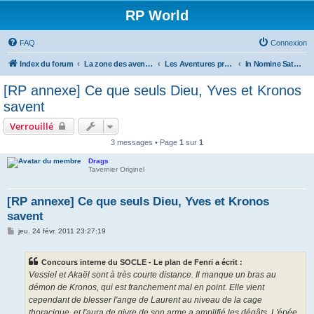
RP World
FAQ
Connexion
Index du forum
La zone des aventures - Forums RP
Les Aventures présentes
In Nomine Satanis
[RP annexe] Ce que seuls Dieu, Yves et Kronos
savent
Verrouillé
3 messages • Page
1
sur
1
Drags
Tavernier Originel
[RP annexe] Ce que seuls Dieu, Yves et Kronos
savent
M
jeu. 24 févr. 2011 23:27:19
e
s
s
Concours interne du SOCLE - Le plan de Fenri a écrit :
a
g
Vessiel et Akaël sont à très courte distance. Il manque un bras au
e
démon de Kronos, qui est franchement mal en point. Elle vient
cependant de blesser l'ange de Laurent au niveau de la cage
thoracique, et l'aura de givre de son arme a amplifié les dégâts. L'épée