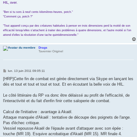
HIL, over.
"Ben si tu sors à neuf cents kilomètres-heures, potch."
"Comment ça, potch ?"
"Tout appareil conçu par des créatures habituées à penser en trois dimensions perd la moitié de son
efficacité lorsqu'elles s'attachent à traiter des problèmes à quatre dimensions, et l'autre moitié si l'on
attend d'elles la résolution d'une tache quintidimensionelle."
Drags
Tavernier Originel
M
lun. 13 juin 2011 09:05:11
e
s
[HRP]Cette fin de combat est gérée directement via Skype en lançant les
s
dés et tout et tout et tout et tout. Et en écoutant la belle voix de HIL.
a
g
e
Le côté littéraire du RP va donc être délaissé au profit de l'efficacité, de
l'interactivité et du fait d'enfin finir cette saloperie de combat.
Calcul de l'initiative : avantage à Akaël.
Attaque manquée d'Akaël : tentative de découpe des poignets de l'ange.
Pas d'échec critique.
Vessiel repousse Akaël de l'épaule avant d'attaquer avec son épée :
touche (MR 19). Esquive acrobatique d'Akaël (MR 15). MR finale 4.