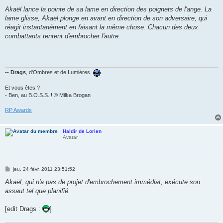
Akaël lance la pointe de sa lame en direction des poignets de l'ange. La
lame glisse, Akaël plonge en avant en direction de son adversaire, qui
réagit instantanément en faisant la même chose. Chacun des deux
combattants tentent d'embrocher l'autre...
...
-- Drags
, d'Ombres et de Lumières.
Et vous êtes ?
- Ben, au B.O.S.S. ! © Milka Brogan
RP Awards
Haldir de Lorien
Avatar
M
jeu. 24 févr. 2011 23:51:52
e
s
Akaël, qui n'a pas de projet d'embrochement immédiat, exécute son
s
assaut tel que planifié.
a
g
e
[edit Drags :
]