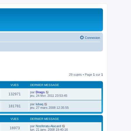
Connexion
29 sujets • Page
1
sur
1
VUES
DERNIER MESSAGE
par
Drags
132971
jeu. 24 févr. 2011 23:53:45
par
lubaq
181781
jeu. 27 mars 2008 12:35:55
VUES
DERNIER MESSAGE
par
Nosferatu Alucard
16973
lun. 21 janv. 2008 19:40:16