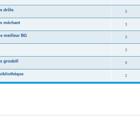
s drôle
3
us méchant
3
e meilleur BG
3
3
 grosbill
9
bibliothèque
2