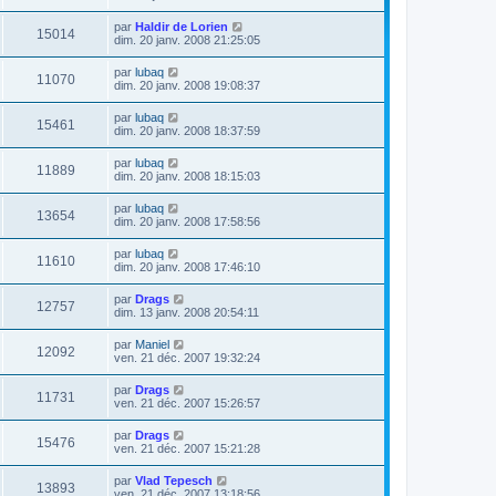
par
Haldir de Lorien
15014
dim. 20 janv. 2008 21:25:05
par
lubaq
11070
dim. 20 janv. 2008 19:08:37
par
lubaq
15461
dim. 20 janv. 2008 18:37:59
par
lubaq
11889
dim. 20 janv. 2008 18:15:03
par
lubaq
13654
dim. 20 janv. 2008 17:58:56
par
lubaq
11610
dim. 20 janv. 2008 17:46:10
par
Drags
12757
dim. 13 janv. 2008 20:54:11
par
Maniel
12092
ven. 21 déc. 2007 19:32:24
par
Drags
11731
ven. 21 déc. 2007 15:26:57
par
Drags
15476
ven. 21 déc. 2007 15:21:28
par
Vlad Tepesch
13893
ven. 21 déc. 2007 13:18:56