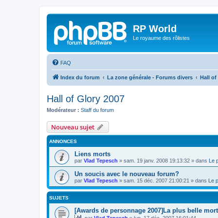
RP World
Le royaume des rôlistes
FAQ
Index du forum
La zone générale - Forums divers
Hall of
Hall of Glory 2007
Modérateur :
Staff du forum
Nouveau sujet
ANNONCES
Liens morts
par
Vlad Tepesch
»
sam. 19 janv. 2008 19:13:32
» dans
Le 
Un soucis avec le nouveau forum?
par
Vlad Tepesch
»
sam. 15 déc. 2007 21:00:21
» dans
Le 
SUJETS
[Awards de personnage 2007]La plus belle mort