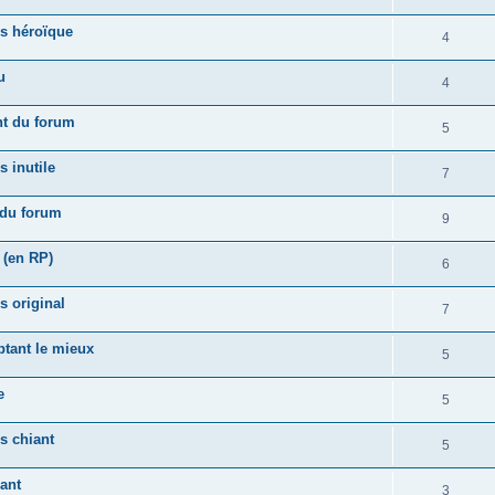
s héroïque
4
u
4
nt du forum
5
 inutile
7
 du forum
9
 (en RP)
6
 original
7
tant le mieux
5
e
5
s chiant
5
ant
3