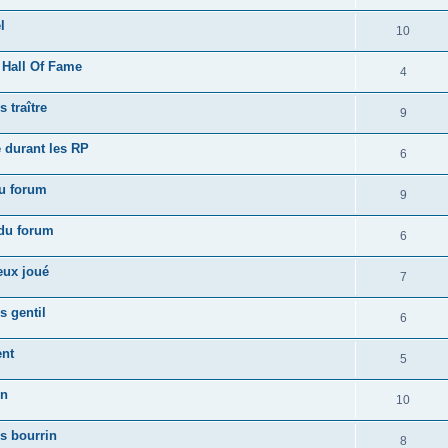
l
10
 Hall Of Fame
4
 traître
9
 durant les RP
6
du forum
9
 du forum
6
eux joué
7
s gentil
6
ent
5
on
10
s bourrin
8