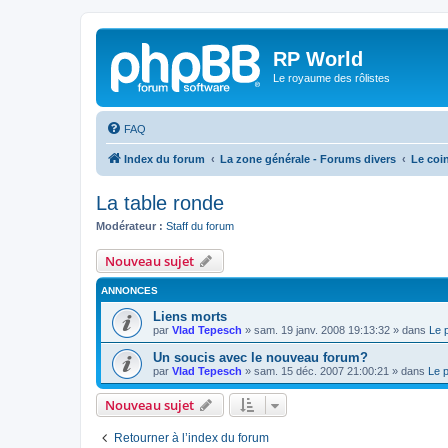
RP World
Le royaume des rôlistes
FAQ
Index du forum
La zone générale - Forums divers
Le coi
La table ronde
Modérateur :
Staff du forum
Nouveau sujet
ANNONCES
Liens morts
par
Vlad Tepesch
»
sam. 19 janv. 2008 19:13:32
» dans
Le 
Un soucis avec le nouveau forum?
par
Vlad Tepesch
»
sam. 15 déc. 2007 21:00:21
» dans
Le 
Nouveau sujet
Retourner à l’index du forum