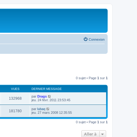
Connexion
0 sujet • Page
1
sur
1
VUES
DERNIER MESSAGE
par
Drags
132968
jeu. 24 févr. 2011 23:53:45
par
lubaq
181780
jeu. 27 mars 2008 12:35:55
0 sujet • Page
1
sur
1
Aller à