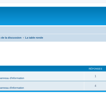
n de la discussion
La table ronde
RÉPONSES
1
panneau d'information
4
panneau d'information