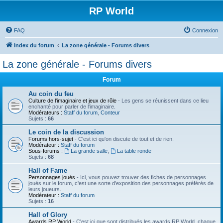
RP World
FAQ
Connexion
Index du forum
La zone générale - Forums divers
La zone générale - Forums divers
Forum
Au coin du feu
Culture de l'imaginaire et jeux de rôle
- Les gens se réunissent dans ce lieu
enchanté pour parler de l'imaginaire.
Modérateurs :
Staff du forum
,
Conteur
Sujets :
66
Le coin de la discussion
Forums hors-sujet
- C'est ici qu'on discute de tout et de rien.
Modérateur :
Staff du forum
Sous-forums :
La grande salle
,
La table ronde
Sujets :
68
Hall of Fame
Personnages joués
- Ici, vous pouvez trouver des fiches de personnages
joués sur le forum, c'est une sorte d'exposition des personnages préférés de
leurs joueurs.
Modérateur :
Staff du forum
Sujets :
16
Hall of Glory
Awards RP World
- C'est ici que sont distribués les awards RP World, chaque