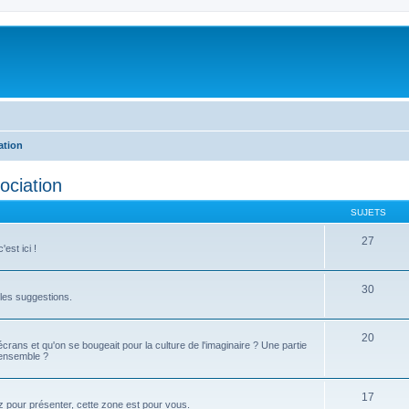
ation
ociation
SUJETS
27
est ici !
30
t les suggestions.
20
 écrans et qu'on se bougeait pour la culture de l'imaginaire ? Une partie
 ensemble ?
17
z pour présenter, cette zone est pour vous.