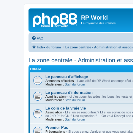
RP World
Le royaume des rôlistes
FAQ
Index du forum
La zone centrale - Administration et associ
La zone centrale - Administration et ass
FORUM
Le panneau d'affichage
Annonces officielles
- L'actualité de RP World en temps réel, c'
Modérateur :
Staff du forum
Le panneau d'information
Administration
- Ici c'est pour les aides, les bugs, les tests e
Modérateur :
Staff du forum
Le coin de la vraie vie
Association
- Et si on se rencontrait ? Et si on sortait de nos
de JdR ? Un GN ? Une exposition ? ... On va à DisneyLand
Modérateur :
Staff du forum
Premier Pas
Présentations
- Si vous venez d'arriver et que vous souhaite