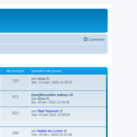
Connexion
MESSAGES
DERNIER MESSAGE
V
par
lubaq
110
o
dim. 14 sept. 2008 10:38:07
i
r
l
[test]Nouvelles balises #2
471
e
V
par
lubaq
d
o
jeu. 28 avr. 2011 21:09:28
e
i
r
r
V
par
Vlad Tepesch
n
822
l
o
mer. 29 juin 2011 22:08:05
i
e
i
e
d
r
r
e
l
m
r
e
e
V
par
Haldir de Lorien
n
296
d
s
o
mer. 18 févr. 2009 20:41:58
i
e
s