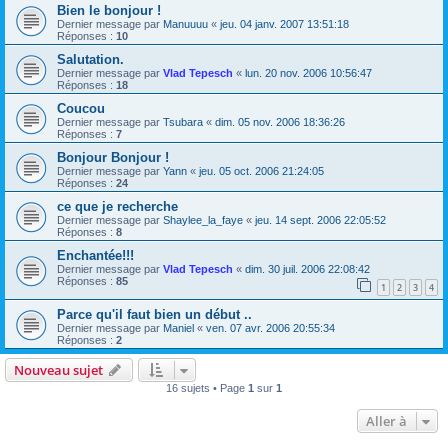
Bien le bonjour !
Dernier message par
Manuuuu
«
jeu. 04 janv. 2007 13:51:18
Réponses :
10
Salutation.
Dernier message par
Vlad Tepesch
«
lun. 20 nov. 2006 10:56:47
Réponses :
18
Coucou
Dernier message par
Tsubara
«
dim. 05 nov. 2006 18:36:26
Réponses :
7
Bonjour Bonjour !
Dernier message par
Yann
«
jeu. 05 oct. 2006 21:24:05
Réponses :
24
ce que je recherche
Dernier message par
Shaylee_la_faye
«
jeu. 14 sept. 2006 22:05:52
Réponses :
8
Enchantée!!!
Dernier message par
Vlad Tepesch
«
dim. 30 juil. 2006 22:08:42
Réponses :
85
1
2
3
4
Parce qu'il faut bien un début ..
Dernier message par
Maniel
«
ven. 07 avr. 2006 20:55:34
Réponses :
2
Nouveau sujet
16 sujets • Page
1
sur
1
Aller à