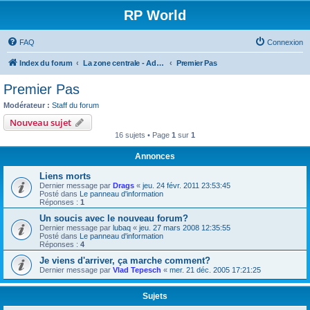
RP World
FAQ
Connexion
Index du forum
La zone centrale - Administration et association
Premier Pas
Premier Pas
Modérateur :
Staff du forum
Nouveau sujet
16 sujets • Page
1
sur
1
Annonces
Liens morts
Dernier message par
Drags
«
jeu. 24 févr. 2011 23:53:45
Posté dans
Le panneau d'information
Réponses :
1
Un soucis avec le nouveau forum?
Dernier message par
lubaq
«
jeu. 27 mars 2008 12:35:55
Posté dans
Le panneau d'information
Réponses :
4
Je viens d'arriver, ça marche comment?
Dernier message par
Vlad Tepesch
«
mer. 21 déc. 2005 17:21:25
Sujets