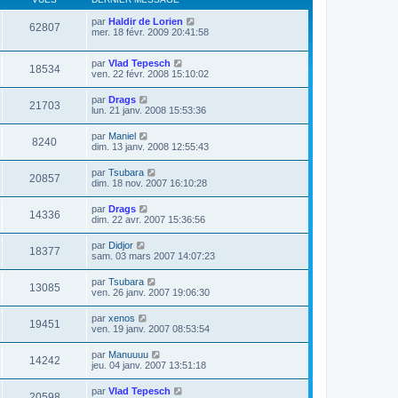
par
Haldir de Lorien
62807
mer. 18 févr. 2009 20:41:58
par
Vlad Tepesch
18534
ven. 22 févr. 2008 15:10:02
par
Drags
21703
lun. 21 janv. 2008 15:53:36
par
Maniel
8240
dim. 13 janv. 2008 12:55:43
par
Tsubara
20857
dim. 18 nov. 2007 16:10:28
par
Drags
14336
dim. 22 avr. 2007 15:36:56
par
Didjor
18377
sam. 03 mars 2007 14:07:23
par
Tsubara
13085
ven. 26 janv. 2007 19:06:30
par
xenos
19451
ven. 19 janv. 2007 08:53:54
par
Manuuuu
14242
jeu. 04 janv. 2007 13:51:18
par
Vlad Tepesch
20598