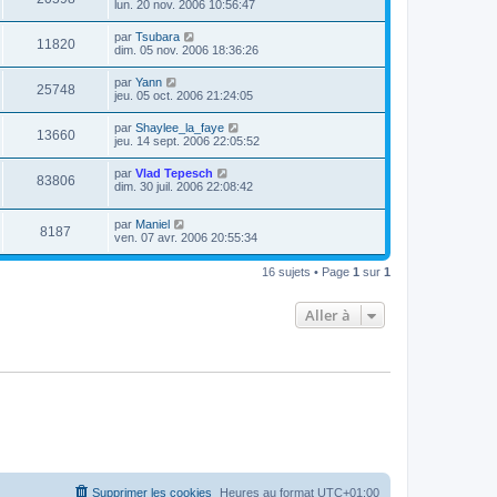
lun. 20 nov. 2006 10:56:47
par
Tsubara
11820
dim. 05 nov. 2006 18:36:26
par
Yann
25748
jeu. 05 oct. 2006 21:24:05
par
Shaylee_la_faye
13660
jeu. 14 sept. 2006 22:05:52
par
Vlad Tepesch
83806
dim. 30 juil. 2006 22:08:42
par
Maniel
8187
ven. 07 avr. 2006 20:55:34
16 sujets • Page
1
sur
1
Aller à
Supprimer les cookies
Heures au format
UTC+01:00