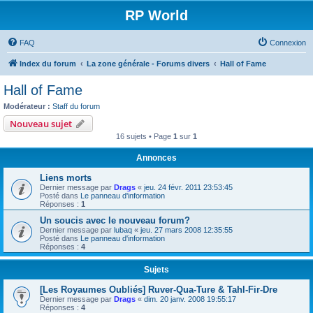
RP World
FAQ
Connexion
Index du forum
La zone générale - Forums divers
Hall of Fame
Hall of Fame
Modérateur :
Staff du forum
Nouveau sujet
16 sujets • Page
1
sur
1
Annonces
Liens morts
Dernier message par
Drags
«
jeu. 24 févr. 2011 23:53:45
Posté dans
Le panneau d'information
Réponses :
1
Un soucis avec le nouveau forum?
Dernier message par
lubaq
«
jeu. 27 mars 2008 12:35:55
Posté dans
Le panneau d'information
Réponses :
4
Sujets
[Les Royaumes Oubliés] Ruver-Qua-Ture & Tahl-Fir-Dre
Dernier message par
Drags
«
dim. 20 janv. 2008 19:55:17
Réponses :
4