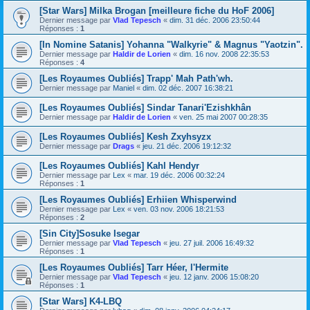
[Star Wars] Milka Brogan [meilleure fiche du HoF 2006]
Dernier message par
Vlad Tepesch
«
dim. 31 déc. 2006 23:50:44
Réponses :
1
[In Nomine Satanis] Yohanna "Walkyrie" & Magnus "Yaotzin".
Dernier message par
Haldir de Lorien
«
dim. 16 nov. 2008 22:35:53
Réponses :
4
[Les Royaumes Oubliés] Trapp' Mah Path'wh.
Dernier message par
Maniel
«
dim. 02 déc. 2007 16:38:21
[Les Royaumes Oubliés] Sindar Tanari'Ezishkhân
Dernier message par
Haldir de Lorien
«
ven. 25 mai 2007 00:28:35
[Les Royaumes Oubliés] Kesh Zxyhsyzx
Dernier message par
Drags
«
jeu. 21 déc. 2006 19:12:32
[Les Royaumes Oubliés] Kahl Hendyr
Dernier message par
Lex
«
mar. 19 déc. 2006 00:32:24
Réponses :
1
[Les Royaumes Oubliés] Erhiien Whisperwind
Dernier message par
Lex
«
ven. 03 nov. 2006 18:21:53
Réponses :
2
[Sin City]Sosuke Isegar
Dernier message par
Vlad Tepesch
«
jeu. 27 juil. 2006 16:49:32
Réponses :
1
[Les Royaumes Oubliés] Tarr Héer, l'Hermite
Dernier message par
Vlad Tepesch
«
jeu. 12 janv. 2006 15:08:20
Réponses :
1
[Star Wars] K4-LBQ