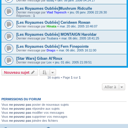
Dernier message par
lubaq
«
dim. 08 janv. 2006 04:24:17
[Les Royaumes Oubliés]Mushrum Ridculle
Dernier message par
Vlad Tepesch
«
jeu. 05 janv. 2006 22:26:30
Réponses :
1
[Les Royaumes Oubliés] Ceridwen Rowan
Dernier message par
Hinata
«
mar. 20 déc. 2005 10:46:07
[Les Royaumes Oubliés] MONTAIGN Haroldar
Dernier message par
Tsubara
«
mar. 06 déc. 2005 18:41:25
[Les Royaumes Oubliés] Fern Finepointe
Dernier message par
Drags
«
mar. 06 déc. 2005 16:11:00
[Star Wars] Giban Al'Roux
Dernier message par
Lex
«
jeu. 01 déc. 2005 21:09:51
Nouveau sujet
16 sujets • Page
1
sur
1
Aller à
PERMISSIONS DU FORUM
Vous
ne pouvez pas
poster de nouveaux sujets
Vous
ne pouvez pas
répondre aux sujets
Vous
ne pouvez pas
modifier vos messages
Vous
ne pouvez pas
supprimer vos messages
Vous
ne pouvez pas
joindre des fichiers