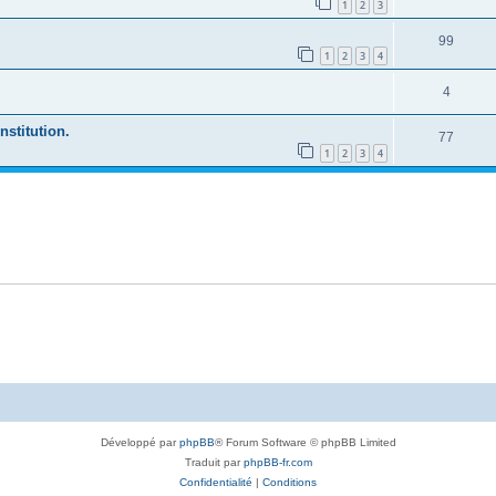
1
2
3
99
1
2
3
4
4
nstitution.
77
1
2
3
4
Développé par
phpBB
® Forum Software © phpBB Limited
Traduit par
phpBB-fr.com
Confidentialité
|
Conditions