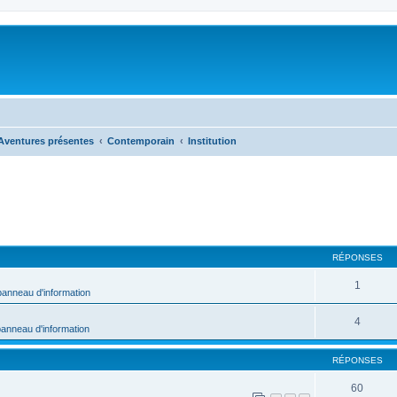
Aventures présentes
Contemporain
Institution
RÉPONSES
1
panneau d'information
4
panneau d'information
RÉPONSES
60