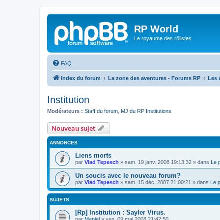
RP World
Le royaume des rôlistes
FAQ
Index du forum
La zone des aventures - Forums RP
Les 
Institution
Modérateurs :
Staff du forum
,
MJ du RP Institutions
Nouveau sujet
ANNONCES
Liens morts
par
Vlad Tepesch
»
sam. 19 janv. 2008 19:13:32
» dans
Le 
Un soucis avec le nouveau forum?
par
Vlad Tepesch
»
sam. 15 déc. 2007 21:00:21
» dans
Le 
SUJETS
[Rp] Institution : Sayler Virus.
par
Maniel
»
ven. 09 mai 2008 21:42:50