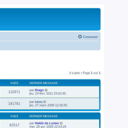
Connexion
4 sujets • Page
1
sur
1
VUES
DERNIER MESSAGE
par
Drags
132971
jeu. 24 févr. 2011 23:53:45
par
lubaq
181781
jeu. 27 mars 2008 12:35:55
VUES
DERNIER MESSAGE
par
Haldir de Lorien
82517
mer. 29 avr. 2009 22:54:24