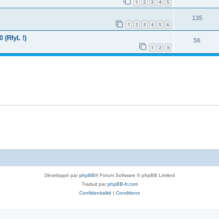
1
2
3
4
5
135
1
2
3
4
5
6
 (RfyL !)
56
1
2
3
Développé par
phpBB
® Forum Software © phpBB Limited
Traduit par
phpBB-fr.com
Confidentialité
|
Conditions