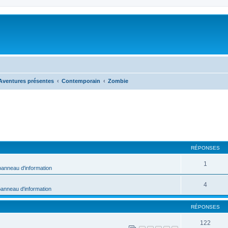
Aventures présentes
Contemporain
Zombie
RÉPONSES
1
panneau d'information
4
panneau d'information
RÉPONSES
122