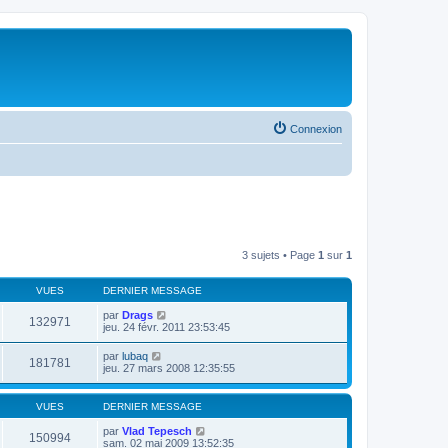
Connexion
3 sujets • Page
1
sur
1
VUES
DERNIER MESSAGE
par
Drags
132971
jeu. 24 févr. 2011 23:53:45
par
lubaq
181781
jeu. 27 mars 2008 12:35:55
VUES
DERNIER MESSAGE
par
Vlad Tepesch
150994
sam. 02 mai 2009 13:52:35