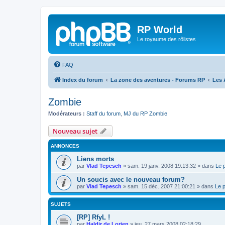
RP World
Le royaume des rôlistes
FAQ
Index du forum
La zone des aventures - Forums RP
Les 
Zombie
Modérateurs :
Staff du forum
,
MJ du RP Zombie
Nouveau sujet
ANNONCES
Liens morts
par
Vlad Tepesch
»
sam. 19 janv. 2008 19:13:32
» dans
Le 
Un soucis avec le nouveau forum?
par
Vlad Tepesch
»
sam. 15 déc. 2007 21:00:21
» dans
Le 
SUJETS
[RP] RfyL !
par
Haldir de Lorien
»
jeu. 27 mars 2008 02:18:29