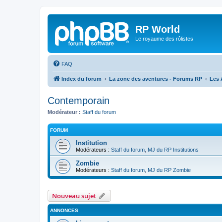
RP World
Le royaume des rôlistes
FAQ
Index du forum
La zone des aventures - Forums RP
Les 
Contemporain
Modérateur :
Staff du forum
FORUM
Institution
Modérateurs :
Staff du forum
,
MJ du RP Institutions
Zombie
Modérateurs :
Staff du forum
,
MJ du RP Zombie
Nouveau sujet
ANNONCES