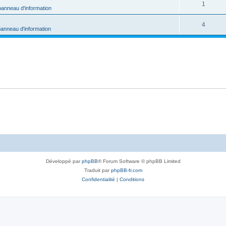
1
panneau d'information
4
panneau d'information
Développé par
phpBB
® Forum Software © phpBB Limited
Traduit par
phpBB-fr.com
Confidentialité
|
Conditions