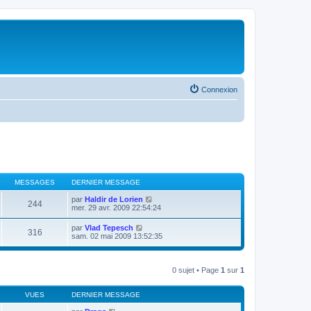
Connexion
MESSAGES
DERNIER MESSAGE
V
par
Haldir de Lorien
244
o
mer. 29 avr. 2009 22:54:24
i
r
V
par
Vlad Tepesch
316
l
o
sam. 02 mai 2009 13:52:35
e
i
d
r
e
l
r
e
0 sujet • Page
1
sur
1
n
d
i
e
e
r
VUES
DERNIER MESSAGE
r
n
m
i