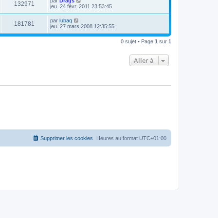
par
Drags
e
132971
e
jeu. 24 févr. 2011 23:53:45
s
r
s
m
par
lubaq
a
e
181781
jeu. 27 mars 2008 12:35:55
g
s
e
s
a
0 sujet • Page
1
sur
1
g
e
Aller à
Supprimer les cookies
Heures au format
UTC+01:00