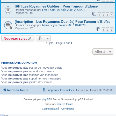
[RP] Les Royaumes Oubliés : Pour l'amour d'Eloïse
Dernier message par
Lex
«
sam. 09 août 2008 20:25:21
Réponses :
96
1
2
3
4
[Inscription - Les Royaumes Oubliés] Pour l'amour d'Eloïse
Dernier message par
Maniel
«
jeu. 24 mai 2007 18:42:26
Réponses :
70
1
2
3
Nouveau sujet
3 sujets • Page
1
sur
1
Aller à
PERMISSIONS DU FORUM
Vous
ne pouvez pas
poster de nouveaux sujets
Vous
ne pouvez pas
répondre aux sujets
Vous
ne pouvez pas
modifier vos messages
Vous
ne pouvez pas
supprimer vos messages
Vous
ne pouvez pas
joindre des fichiers
Index du forum
Supprimer les cookies
Heures au format
UTC+01:00
Développé par
phpBB
® Forum Software © phpBB Limited
Traduit par
phpBB-fr.com
Confidentialité
|
Conditions