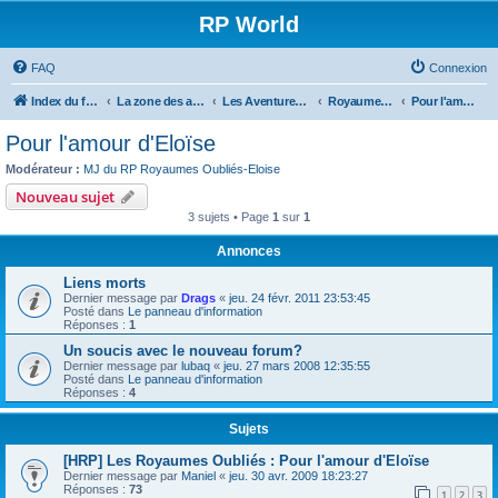
RP World
FAQ
Connexion
Index du forum
La zone des aventures - Forums RP
Les Aventures présentes
Royaumes Oubliés
Pour l'amour d'Eloïse
Pour l'amour d'Eloïse
Modérateur :
MJ du RP Royaumes Oubliés-Eloise
Nouveau sujet
3 sujets • Page
1
sur
1
Annonces
Liens morts
Dernier message par
Drags
«
jeu. 24 févr. 2011 23:53:45
Posté dans
Le panneau d'information
Réponses :
1
Un soucis avec le nouveau forum?
Dernier message par
lubaq
«
jeu. 27 mars 2008 12:35:55
Posté dans
Le panneau d'information
Réponses :
4
Sujets
[HRP] Les Royaumes Oubliés : Pour l'amour d'Eloïse
Dernier message par
Maniel
«
jeu. 30 avr. 2009 18:23:27
Réponses :
73
1
2
3