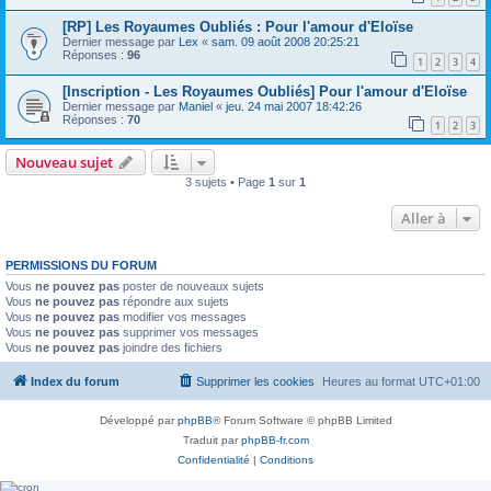
[RP] Les Royaumes Oubliés : Pour l'amour d'Eloïse
Dernier message par
Lex
«
sam. 09 août 2008 20:25:21
Réponses :
96
1
2
3
4
[Inscription - Les Royaumes Oubliés] Pour l'amour d'Eloïse
Dernier message par
Maniel
«
jeu. 24 mai 2007 18:42:26
Réponses :
70
1
2
3
Nouveau sujet
3 sujets • Page
1
sur
1
Aller à
PERMISSIONS DU FORUM
Vous
ne pouvez pas
poster de nouveaux sujets
Vous
ne pouvez pas
répondre aux sujets
Vous
ne pouvez pas
modifier vos messages
Vous
ne pouvez pas
supprimer vos messages
Vous
ne pouvez pas
joindre des fichiers
Index du forum
Supprimer les cookies
Heures au format
UTC+01:00
Développé par
phpBB
® Forum Software © phpBB Limited
Traduit par
phpBB-fr.com
Confidentialité
|
Conditions