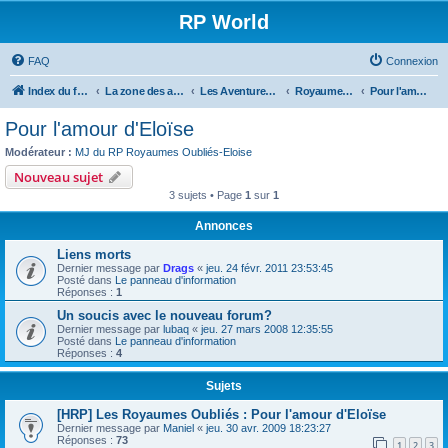
RP World
FAQ
Connexion
Index du forum
La zone des aventures - Forums RP
Les Aventures présentes
Royaumes Oubliés
Pour l'amour d'Eloïse
Pour l'amour d'Eloïse
Modérateur :
MJ du RP Royaumes Oubliés-Eloise
Nouveau sujet
3 sujets • Page
1
sur
1
Annonces
Liens morts
Dernier message par
Drags
«
jeu. 24 févr. 2011 23:53:45
Posté dans
Le panneau d'information
Réponses :
1
Un soucis avec le nouveau forum?
Dernier message par
lubaq
«
jeu. 27 mars 2008 12:35:55
Posté dans
Le panneau d'information
Réponses :
4
Sujets
[HRP] Les Royaumes Oubliés : Pour l'amour d'Eloïse
Dernier message par
Maniel
«
jeu. 30 avr. 2009 18:23:27
Réponses :
73
1
2
3