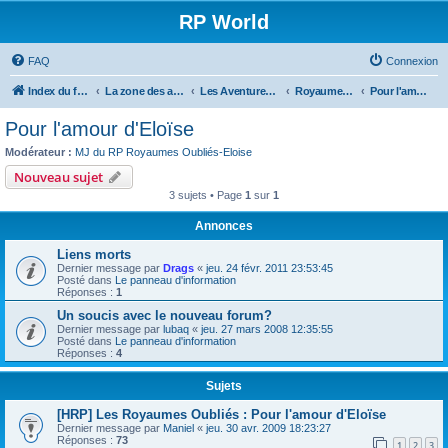
RP World
FAQ
Connexion
Index du forum
La zone des aventures - Forums RP
Les Aventures présentes
Royaumes Oubliés
Pour l'amour d'Eloïse
Pour l'amour d'Eloïse
Modérateur :
MJ du RP Royaumes Oubliés-Eloise
Nouveau sujet
3 sujets • Page
1
sur
1
Annonces
Liens morts
Dernier message par
Drags
«
jeu. 24 févr. 2011 23:53:45
Posté dans
Le panneau d'information
Réponses :
1
Un soucis avec le nouveau forum?
Dernier message par
lubaq
«
jeu. 27 mars 2008 12:35:55
Posté dans
Le panneau d'information
Réponses :
4
Sujets
[HRP] Les Royaumes Oubliés : Pour l'amour d'Eloïse
Dernier message par
Maniel
«
jeu. 30 avr. 2009 18:23:27
Réponses :
73
1
2
3