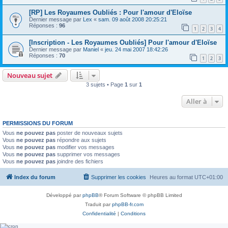
[RP] Les Royaumes Oubliés : Pour l'amour d'Eloïse
Dernier message par
Lex
«
sam. 09 août 2008 20:25:21
Réponses :
96
1
2
3
4
[Inscription - Les Royaumes Oubliés] Pour l'amour d'Eloïse
Dernier message par
Maniel
«
jeu. 24 mai 2007 18:42:26
Réponses :
70
1
2
3
Nouveau sujet
3 sujets • Page
1
sur
1
Aller à
PERMISSIONS DU FORUM
Vous
ne pouvez pas
poster de nouveaux sujets
Vous
ne pouvez pas
répondre aux sujets
Vous
ne pouvez pas
modifier vos messages
Vous
ne pouvez pas
supprimer vos messages
Vous
ne pouvez pas
joindre des fichiers
Index du forum
Supprimer les cookies
Heures au format
UTC+01:00
Développé par
phpBB
® Forum Software © phpBB Limited
Traduit par
phpBB-fr.com
Confidentialité
|
Conditions