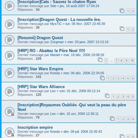
[Inscription]Cats : Sauvez le chaton Ryan
Dernier message par
Seb
«
jeu. 16 août 2007 17:04:24
Réponses :
34
1
2
[Inscription]Dragon Quest - La nouvelle ère.
Dernier message par
MysTiC
«
lun. 05 févr. 2007 23:45:39
Réponses :
39
1
2
[Resumé] Dragon Quest
Dernier message par
Zorgman
«
mer. 03 janv. 2007 13:13:19
[HRP] RO - Abattez le Père Noel !!!!!
Dernier message par
Maniel
«
mar. 19 déc. 2006 19:08:26
Réponses :
229
1
7
8
9
10
…
[HRP] Star Wars Empire
Dernier message par
Kneda
«
mer. 06 déc. 2006 22:34:05
Réponses :
141
1
2
3
4
5
6
[HRP] Star Wars Alliance
Dernier message par
Lex
«
ven. 01 déc. 2006 00:12:14
Réponses :
120
1
2
3
4
5
[Inscription]Royaumes Oubliés -Qui veut la peau du père
Noel
Dernier message par
Lex
«
dim. 15 oct. 2006 12:36:11
Réponses :
79
1
2
3
4
Inscription empire
Dernier message par
Kneda
«
dim. 09 juil. 2006 15:35:43
Réponses :
27
1
2