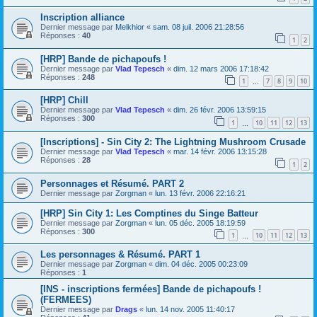
Inscription alliance
Dernier message par
Melkhior
«
sam. 08 juil. 2006 21:28:56
Réponses :
40
1
2
[HRP] Bande de pichapoufs !
Dernier message par
Vlad Tepesch
«
dim. 12 mars 2006 17:18:42
Réponses :
248
1
7
8
9
10
…
[HRP] Chill
Dernier message par
Vlad Tepesch
«
dim. 26 févr. 2006 13:59:15
Réponses :
300
1
10
11
12
13
…
[Inscriptions] - Sin City 2: The Lightning Mushroom Crusade
Dernier message par
Vlad Tepesch
«
mar. 14 févr. 2006 13:15:28
Réponses :
28
1
2
Personnages et Résumé. PART 2
Dernier message par
Zorgman
«
lun. 13 févr. 2006 22:16:21
[HRP] Sin City 1: Les Comptines du Singe Batteur
Dernier message par
Zorgman
«
lun. 05 déc. 2005 18:19:59
Réponses :
300
1
10
11
12
13
…
Les personnages & Résumé. PART 1
Dernier message par
Zorgman
«
dim. 04 déc. 2005 00:23:09
Réponses :
1
[INS - inscriptions fermées] Bande de pichapoufs !
(FERMEES)
Dernier message par
Drags
«
lun. 14 nov. 2005 11:40:17