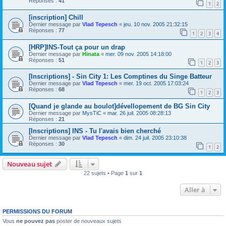
Réponses :
41
1
2
[inscription] Chill
Dernier message par
Vlad Tepesch
«
jeu. 10 nov. 2005 21:32:15
Réponses :
77
1
2
3
4
[HRP]INS-Tout ça pour un drap
Dernier message par
Hinata
«
mer. 09 nov. 2005 14:18:00
Réponses :
51
1
2
3
[Inscriptions] - Sin City 1: Les Comptines du Singe Batteur
Dernier message par
Vlad Tepesch
«
mer. 19 oct. 2005 17:03:24
Réponses :
68
1
2
3
[Quand je glande au boulot]dévellopement de BG Sin City
Dernier message par
MysTiC
«
mar. 26 juil. 2005 08:28:13
Réponses :
21
[Inscriptions] INS - Tu l'avais bien cherché
Dernier message par
Vlad Tepesch
«
dim. 24 juil. 2005 23:10:38
Réponses :
30
1
2
Nouveau sujet
22 sujets • Page
1
sur
1
Aller à
PERMISSIONS DU FORUM
Vous
ne pouvez pas
poster de nouveaux sujets