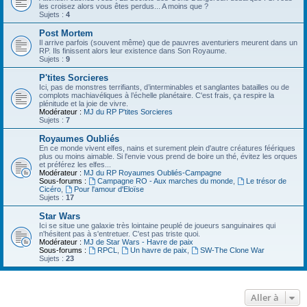
les croisez alors vous êtes perdus... A moins que ?
Sujets :
4
Post Mortem
Il arrive parfois (souvent même) que de pauvres aventuriers meurent dans un
RP. Ils finissent alors leur existence dans Son Royaume.
Sujets :
9
P'tites Sorcieres
Ici, pas de monstres terrifiants, d’interminables et sanglantes batailles ou de
complots machiavéliques à l’échelle planétaire. C'est frais, ça respire la
plénitude et la joie de vivre.
Modérateur :
MJ du RP P'tites Sorcieres
Sujets :
7
Royaumes Oubliés
En ce monde vivent elfes, nains et surement plein d'autre créatures féériques
plus ou moins aimable. Si l'envie vous prend de boire un thé, évitez les orques
et préférez les elfes...
Modérateur :
MJ du RP Royaumes Oubliés-Campagne
Sous-forums :
Campagne RO - Aux marches du monde
,
Le trésor de
Cicéro
,
Pour l'amour d'Eloïse
Sujets :
17
Star Wars
Ici se situe une galaxie très lointaine peuplé de joueurs sanguinaires qui
n'hésitent pas à s'entretuer. C'est pas triste quoi.
Modérateur :
MJ de Star Wars - Havre de paix
Sous-forums :
RPCL
,
Un havre de paix
,
SW-The Clone War
Sujets :
23
Aller à