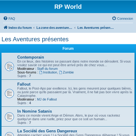
RP World
FAQ
Connexion
Index du forum
La zone des aventures - Forums RP
Les Aventures présentes
Les Aventures présentes
Forum
Contemporain
En ce lieux, des histoires se passant dans notre monde se déroulent. Si vous
voulez savoir ce qui est peut être arrivé près de chez vous...
Modérateur :
Staff du forum
Sous-forums :
Institution
,
Zombie
Sujets :
7
Fallout
Fallout, le Post-Apo par exellence. Ici, les gens meurent pour quelques bières,
ou juste parce qu'ils passaient par là. Vraiment, il ne fait pas bon vivre après la
Catastrophe.
Modérateur :
MJ de Fallout
Sujets :
4
In Nomine Satanis
Dans ce monde vivent Ange et Démon. Alors, le jour où vous racketez
quelqu'un dans une ruelle, priez pour que ce soit un humain...
Sujets :
7
La Société des Gens Dangereux
Attention cachez vous ! La Société des Gens Dangereux débarque ! Si vous