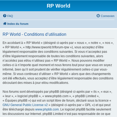
RP World
FAQ
Connexion
Index du forum
RP World - Conditions d’utilisation
En accédant à « RP World » (désigné ci-après par « nous », « notre », « nos »,
« RP World », « http://www.rpworld.fr/forum-rpw »), vous acceptez d’être
légalement responsable des conditions suivantes. Si vous n’acceptez pas
d’être légalement responsable de toutes les conditions suivantes, alors
n’accédez pas et/ou n’utilisez pas « RP World ». Nous pouvons modifier
celles-ci à n’importe quel moment et nous ferons tout pour que vous en soyez
informé, bien qu’il soit prudent de vérifier régulièrement celles-ci par vous-
même. Si vous continuez d’utiliser « RP World » alors que des changements
ont été effectués, vous acceptez d’être légalement responsable des conditions
découlant des mises à jour et/ou modifications.
Nos forums sont développés par phpBB (désigné ci-après par « ils », « eux »,
« leur », « logiciel phpBB », « www.phpbb.com », « phpBB Limited »,
« Équipes phpBB ») qui est un script libre de forum, déclaré sous la licence «
GNU General Public License v2
» (désigné ci-après par « GPL ») et qui peut
être téléchargé depuis
www.phpbb.com
. Le logiciel phpBB facilite seulement
les discussions sur Internet. phpBB Limited n’est pas responsable de ce que