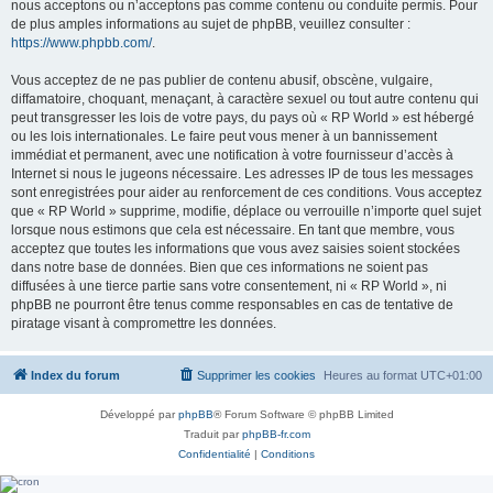
nous acceptons ou n’acceptons pas comme contenu ou conduite permis. Pour
de plus amples informations au sujet de phpBB, veuillez consulter :
https://www.phpbb.com/
.
Vous acceptez de ne pas publier de contenu abusif, obscène, vulgaire,
diffamatoire, choquant, menaçant, à caractère sexuel ou tout autre contenu qui
peut transgresser les lois de votre pays, du pays où « RP World » est hébergé
ou les lois internationales. Le faire peut vous mener à un bannissement
immédiat et permanent, avec une notification à votre fournisseur d’accès à
Internet si nous le jugeons nécessaire. Les adresses IP de tous les messages
sont enregistrées pour aider au renforcement de ces conditions. Vous acceptez
que « RP World » supprime, modifie, déplace ou verrouille n’importe quel sujet
lorsque nous estimons que cela est nécessaire. En tant que membre, vous
acceptez que toutes les informations que vous avez saisies soient stockées
dans notre base de données. Bien que ces informations ne soient pas
diffusées à une tierce partie sans votre consentement, ni « RP World », ni
phpBB ne pourront être tenus comme responsables en cas de tentative de
piratage visant à compromettre les données.
Index du forum
Supprimer les cookies
Heures au format
UTC+01:00
Développé par
phpBB
® Forum Software © phpBB Limited
Traduit par
phpBB-fr.com
Confidentialité
|
Conditions