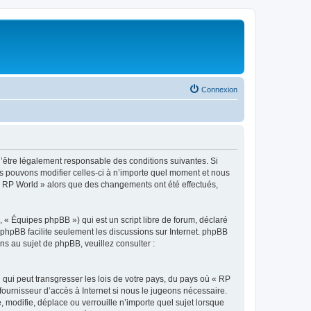
Connexion
d’être légalement responsable des conditions suivantes. Si
us pouvons modifier celles-ci à n’importe quel moment et nous
r « RP World » alors que des changements ont été effectués,
 « Équipes phpBB ») qui est un script libre de forum, déclaré
l phpBB facilite seulement les discussions sur Internet. phpBB
 au sujet de phpBB, veuillez consulter :
qui peut transgresser les lois de votre pays, du pays où « RP
fournisseur d’accès à Internet si nous le jugeons nécessaire.
modifie, déplace ou verrouille n’importe quel sujet lorsque