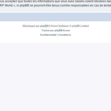
us acceptez que toutes les informations que vous avez saisies soient stockées da
 « RP World », ni phpBB ne pourront être tenus comme responsables en cas de tenta
Développé par
phpBB
® Forum Software © phpBB Limited
Traduit par
phpBB-fr.com
Confidentialité
|
Conditions