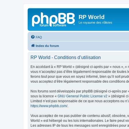
RP World
Le royaume des rôlistes
FAQ
Index du forum
RP World - Conditions d’utilisation
En accédant à « RP World » (désigné ci-après par « nous », « n
vous n’acceptez pas d’être légalement responsable de toutes le
ferons tout pour que vous en soyez informé, bien qu’il soit pru
vous acceptez d’être légalement responsable des conditions dé
Nos forums sont développés par phpBB (désigné ci-après par « i
sous la licence «
GNU General Public License v2
» (désigné ci
Limited n’est pas responsable de ce que nous acceptons ou n’
https://www.phpbb.com/
.
Vous acceptez de ne pas publier de contenu abusif, obscène, vu
World » est hébergé ou les lois internationales. Le faire peut 
Les adresses IP de tous les messages sont enregistrées pour a