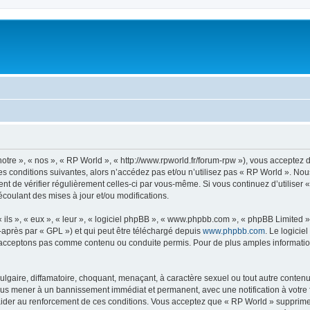
otre », « nos », « RP World », « http://www.rpworld.fr/forum-rpw »), vous acceptez 
s conditions suivantes, alors n’accédez pas et/ou n’utilisez pas « RP World ». No
dent de vérifier régulièrement celles-ci par vous-même. Si vous continuez d’utilise
coulant des mises à jour et/ou modifications.
ls », « eux », « leur », « logiciel phpBB », « www.phpbb.com », « phpBB Limited »,
-après par « GPL ») et qui peut être téléchargé depuis
www.phpbb.com
. Le logicie
acceptons pas comme contenu ou conduite permis. Pour de plus amples informations
lgaire, diffamatoire, choquant, menaçant, à caractère sexuel ou tout autre contenu 
vous mener à un bannissement immédiat et permanent, avec une notification à votre 
ider au renforcement de ces conditions. Vous acceptez que « RP World » supprime, 