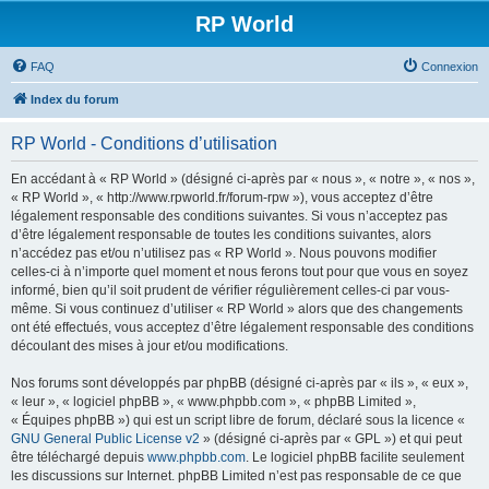
RP World
FAQ
Connexion
Index du forum
RP World - Conditions d’utilisation
En accédant à « RP World » (désigné ci-après par « nous », « notre », « nos »,
« RP World », « http://www.rpworld.fr/forum-rpw »), vous acceptez d’être
légalement responsable des conditions suivantes. Si vous n’acceptez pas
d’être légalement responsable de toutes les conditions suivantes, alors
n’accédez pas et/ou n’utilisez pas « RP World ». Nous pouvons modifier
celles-ci à n’importe quel moment et nous ferons tout pour que vous en soyez
informé, bien qu’il soit prudent de vérifier régulièrement celles-ci par vous-
même. Si vous continuez d’utiliser « RP World » alors que des changements
ont été effectués, vous acceptez d’être légalement responsable des conditions
découlant des mises à jour et/ou modifications.
Nos forums sont développés par phpBB (désigné ci-après par « ils », « eux »,
« leur », « logiciel phpBB », « www.phpbb.com », « phpBB Limited »,
« Équipes phpBB ») qui est un script libre de forum, déclaré sous la licence «
GNU General Public License v2
» (désigné ci-après par « GPL ») et qui peut
être téléchargé depuis
www.phpbb.com
. Le logiciel phpBB facilite seulement
les discussions sur Internet. phpBB Limited n’est pas responsable de ce que