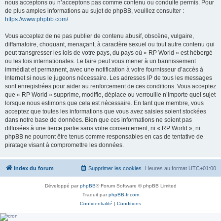
nous acceptons ou n’acceptons pas comme contenu ou conduite permis. Pour
de plus amples informations au sujet de phpBB, veuillez consulter :
https://www.phpbb.com/
.
Vous acceptez de ne pas publier de contenu abusif, obscène, vulgaire,
diffamatoire, choquant, menaçant, à caractère sexuel ou tout autre contenu qui
peut transgresser les lois de votre pays, du pays où « RP World » est hébergé
ou les lois internationales. Le faire peut vous mener à un bannissement
immédiat et permanent, avec une notification à votre fournisseur d’accès à
Internet si nous le jugeons nécessaire. Les adresses IP de tous les messages
sont enregistrées pour aider au renforcement de ces conditions. Vous acceptez
que « RP World » supprime, modifie, déplace ou verrouille n’importe quel sujet
lorsque nous estimons que cela est nécessaire. En tant que membre, vous
acceptez que toutes les informations que vous avez saisies soient stockées
dans notre base de données. Bien que ces informations ne soient pas
diffusées à une tierce partie sans votre consentement, ni « RP World », ni
phpBB ne pourront être tenus comme responsables en cas de tentative de
piratage visant à compromettre les données.
Index du forum
Supprimer les cookies
Heures au format
UTC+01:00
Développé par
phpBB
® Forum Software © phpBB Limited
Traduit par
phpBB-fr.com
Confidentialité
|
Conditions