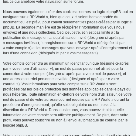
lus, ce qui améliore votre navigation sur le forum.
Nous pouvons également créer des cookies externes au logiciel phpBB tout en
naviguant sur « RP World », bien que ceux-ci soient hors de portée du
document qui est prévu pour couvrir seulement les pages créées par le logiciel
phpBB. La seconde manière est de récupérer l’information que vous nous
envoyez et que nous collectons. Ceci peut être, et n’est pas limité à : la
publication de message en tant qu’utilisateur invité (désignée ci-après par
« messages invités »), l’enregistrement sur « RP World » (désignée ici par
« votre compte ») et les messages que vous envoyez après l’enregistrement et
lors d’une connexion (désignés ici par « vos messages »).
Votre compte contiendra au minimum un identifiant unique (désigné ci-après
par « votre nom d’utilisateur »), un mot de passe personnel utilisé pour la
connexion à votre compte (désigné ci-après par « votre mot de passe »), et
une adresse courriel personnelle valide (désignée ci-après par « votre
courriel »). Vos informations pour votre compte sur « RP World » sont
protégées par les lois de protection des données applicables dans le pays qui
nous héberge. Toute information en-dehors de votre nom d’utilisateur, de votre
mot de passe et de votre adresse courriel requise par « RP World » durant la
procédure d’enregistrement, qu’elle soit obligatoire ou non, reste à la
discrétion de « RP World ». Dans tous les cas, vous pouvez choisir quelle
information de votre compte sera affichée publiquement. De plus, dans votre
profil, vous pouvez souscrire ou non à l’envoi automatique de courriel par le
logiciel phpBB.
Votre mot de passe est crypté (hashage à sens unique) afin qu’il soit sécurisé.