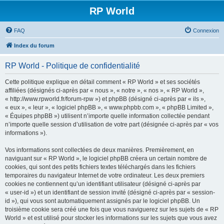
RP World
FAQ
Connexion
Index du forum
RP World - Politique de confidentialité
Cette politique explique en détail comment « RP World » et ses sociétés
affiliées (désignés ci-après par « nous », « notre », « nos », « RP World »,
« http://www.rpworld.fr/forum-rpw ») et phpBB (désigné ci-après par « ils »,
« eux », « leur », « logiciel phpBB », « www.phpbb.com », « phpBB Limited »,
« Équipes phpBB ») utilisent n’importe quelle information collectée pendant
n’importe quelle session d’utilisation de votre part (désignée ci-après par « vos
informations »).
Vos informations sont collectées de deux manières. Premièrement, en
naviguant sur « RP World », le logiciel phpBB créera un certain nombre de
cookies, qui sont des petits fichiers textes téléchargés dans les fichiers
temporaires du navigateur Internet de votre ordinateur. Les deux premiers
cookies ne contiennent qu’un identifiant utilisateur (désigné ci-après par
« user-id ») et un identifiant de session invité (désigné ci-après par « session-
id »), qui vous sont automatiquement assignés par le logiciel phpBB. Un
troisième cookie sera créé une fois que vous naviguerez sur les sujets de « RP
World » et est utilisé pour stocker les informations sur les sujets que vous avez