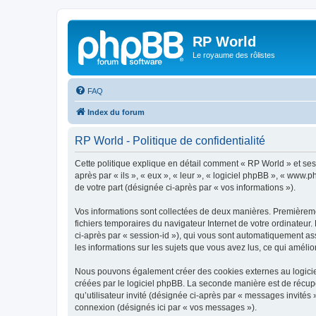
RP World
Le royaume des rôlistes
FAQ
Index du forum
RP World - Politique de confidentialité
Cette politique explique en détail comment « RP World » et ses s
après par « ils », « eux », « leur », « logiciel phpBB », « www
de votre part (désignée ci-après par « vos informations »).
Vos informations sont collectées de deux manières. Premièremen
fichiers temporaires du navigateur Internet de votre ordinateur. 
ci-après par « session-id »), qui vous sont automatiquement ass
les informations sur les sujets que vous avez lus, ce qui amélio
Nous pouvons également créer des cookies externes au logiciel
créées par le logiciel phpBB. La seconde manière est de récupér
qu’utilisateur invité (désignée ci-après par « messages invités
connexion (désignés ici par « vos messages »).