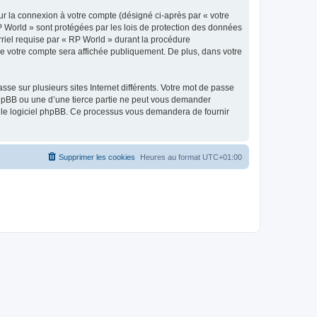
ur la connexion à votre compte (désigné ci-après par « votre
RP World » sont protégées par les lois de protection des données
rriel requise par « RP World » durant la procédure
 de votre compte sera affichée publiquement. De plus, dans votre
se sur plusieurs sites Internet différents. Votre mot de passe
hpBB ou une d’une tierce partie ne peut vous demander
ar le logiciel phpBB. Ce processus vous demandera de fournir
Supprimer les cookies
Heures au format
UTC+01:00