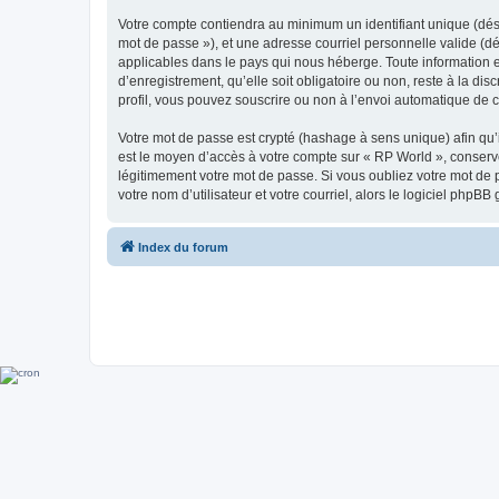
Votre compte contiendra au minimum un identifiant unique (dési
mot de passe »), et une adresse courriel personnelle valide (dé
applicables dans le pays qui nous héberge. Toute information e
d’enregistrement, qu’elle soit obligatoire ou non, reste à la d
profil, vous pouvez souscrire ou non à l’envoi automatique de co
Votre mot de passe est crypté (hashage à sens unique) afin qu’i
est le moyen d’accès à votre compte sur « RP World », conser
légitimement votre mot de passe. Si vous oubliez votre mot de 
votre nom d’utilisateur et votre courriel, alors le logiciel ph
Index du forum