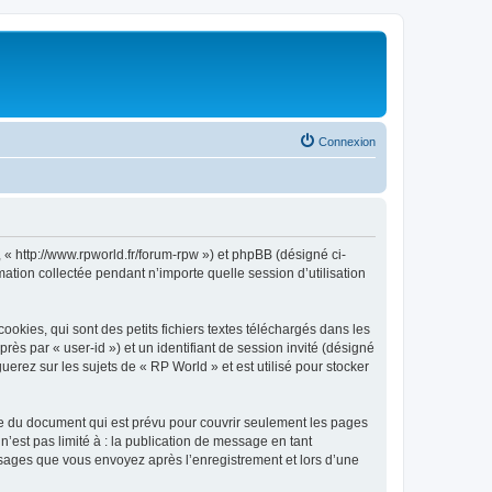
Connexion
, « http://www.rpworld.fr/forum-rpw ») et phpBB (désigné ci-
mation collectée pendant n’importe quelle session d’utilisation
kies, qui sont des petits fichiers textes téléchargés dans les
rès par « user-id ») et un identifiant de session invité (désigné
erez sur les sujets de « RP World » et est utilisé pour stocker
e du document qui est prévu pour couvrir seulement les pages
’est pas limité à : la publication de message en tant
essages que vous envoyez après l’enregistrement et lors d’une