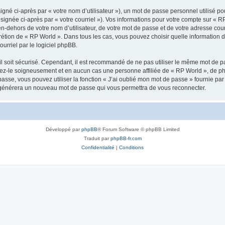
gné ci-après par « votre nom d’utilisateur »), un mot de passe personnel utilisé po
signée ci-après par « votre courriel »). Vos informations pour votre compte sur « 
n-dehors de votre nom d’utilisateur, de votre mot de passe et de votre adresse cou
iscrétion de « RP World ». Dans tous les cas, vous pouvez choisir quelle information
urriel par le logiciel phpBB.
l soit sécurisé. Cependant, il est recommandé de ne pas utiliser le même mot de pas
vez-le soigneusement et en aucun cas une personne affiliée de « RP World », de p
passe, vous pouvez utiliser la fonction « J’ai oublié mon mot de passe » fournie p
pBB générera un nouveau mot de passe qui vous permettra de vous reconnecter.
Développé par
phpBB
® Forum Software © phpBB Limited
Traduit par
phpBB-fr.com
Confidentialité
|
Conditions