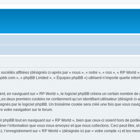
ociétés affiliées (désignés ci-après par « nous », « notre », « nos », « RP World »
.phpbb.com », « phpBB Limited », « Équipes phpBB ») utilisent n’importe quelle infor
t, en naviguant sur « RP World », le logiciel phpBB créera un certain nombre de coo
Les deux premiers cookies ne contiennent qu’un identifiant utilisateur (désigné ci-ap
ignés par le logiciel phpBB. Un troisième cookie sera créé une fois que vous navigu
re votre navigation sur le forum.
 phpBB tout en naviguant sur « RP World », bien que ceux-ci soient hors de porté
er l’information que vous nous envoyez et que nous collectons. Ceci peut être, et n
 »), l’enregistrement sur « RP World » (désignée ici par « votre compte ») et les m