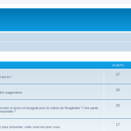
SUJETS
27
est ici !
30
t les suggestions.
20
 écrans et qu'on se bougeait pour la culture de l'imaginaire ? Une partie
 ensemble ?
17
z pour présenter, cette zone est pour vous.