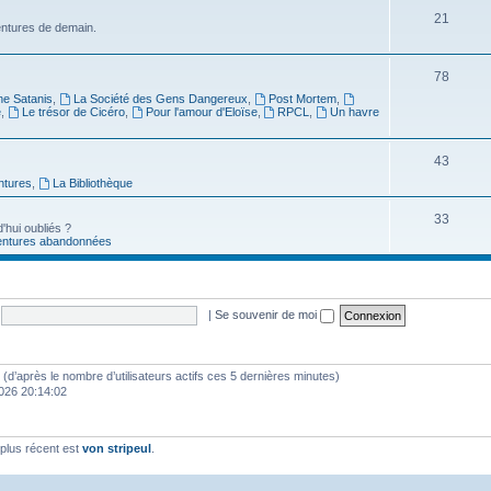
21
ventures de demain.
78
ne Satanis
,
La Société des Gens Dangereux
,
Post Mortem
,
e
,
Le trésor de Cicéro
,
Pour l'amour d'Eloïse
,
RPCL
,
Un havre
43
ntures
,
La Bibliothèque
33
'hui oubliés ?
entures abandonnées
|
Se souvenir de moi
tés (d’après le nombre d’utilisateurs actifs ces 5 dernières minutes)
2026 20:14:02
plus récent est
von stripeul
.