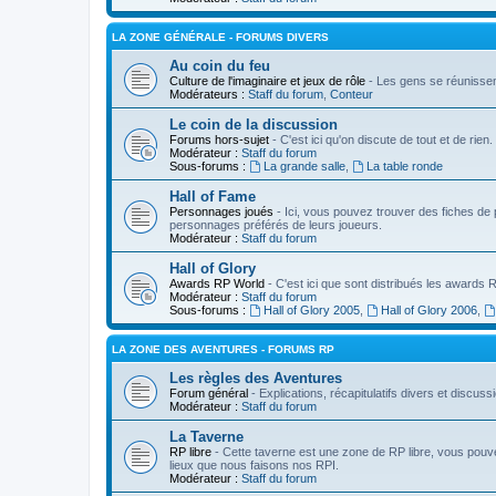
LA ZONE GÉNÉRALE - FORUMS DIVERS
Au coin du feu
Culture de l'imaginaire et jeux de rôle
- Les gens se réunissent
Modérateurs :
Staff du forum
,
Conteur
Le coin de la discussion
Forums hors-sujet
- C'est ici qu'on discute de tout et de rien.
Modérateur :
Staff du forum
Sous-forums :
La grande salle
,
La table ronde
Hall of Fame
Personnages joués
- Ici, vous pouvez trouver des fiches de 
personnages préférés de leurs joueurs.
Modérateur :
Staff du forum
Hall of Glory
Awards RP World
- C'est ici que sont distribués les awards
Modérateur :
Staff du forum
Sous-forums :
Hall of Glory 2005
,
Hall of Glory 2006
,
LA ZONE DES AVENTURES - FORUMS RP
Les règles des Aventures
Forum général
- Explications, récapitulatifs divers et discu
Modérateur :
Staff du forum
La Taverne
RP libre
- Cette taverne est une zone de RP libre, vous pouv
lieux que nous faisons nos RPI.
Modérateur :
Staff du forum