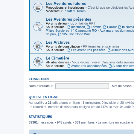
Les Aventures futures
Propositions et inscriptions
- C'est ici que se décident les A
Modérateur :
Staff du forum
Les Aventures présentes
Forums de jeu
- Ici, on fait du RP !
Sous-forums :
Institution
,
Zombie
,
Fallout
,
In Nomi
P'tites Sorcieres
,
Campagne RO - Aux marches du mond
de paix
,
SW-The Clone War
Les Archives
Forums de consultation
- RP terminés et scénarios !
Sous-forums :
Les Aventures passées
,
Autour des Ave
Le Cimetière
RP abandonnés
- Vous voulez relever d'anciens défis aujourd
Sous-forums :
Aventures abandonnées
,
Autour des Av
CONNEXION
Nom d’utilisateur :
Mot de passe :
QUI EST EN LIGNE
Au total il y a
21
utilisateurs en ligne : 1 enregistré, 0 invisible et 20 invi
Le record du nombre d’utilisateurs en ligne est de
1174
, le mar. 04 août 
STATISTIQUES
39361
messages •
945
sujets •
389
membres • Le membre enregistré le 