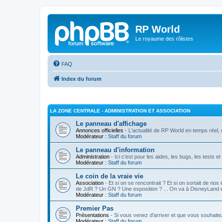
RP World
Le royaume des rôlistes
FAQ
Index du forum
LA ZONE CENTRALE - ADMINISTRATION ET ASSOCIATION
Le panneau d'affichage
Annonces officielles
- L'actualité de RP World en temps réel, c'
Modérateur :
Staff du forum
Le panneau d'information
Administration
- Ici c'est pour les aides, les bugs, les tests e
Modérateur :
Staff du forum
Le coin de la vraie vie
Association
- Et si on se rencontrait ? Et si on sortait de nos
de JdR ? Un GN ? Une exposition ? ... On va à DisneyLand
Modérateur :
Staff du forum
Premier Pas
Présentations
- Si vous venez d'arriver et que vous souhaite
Modérateur :
Staff du forum