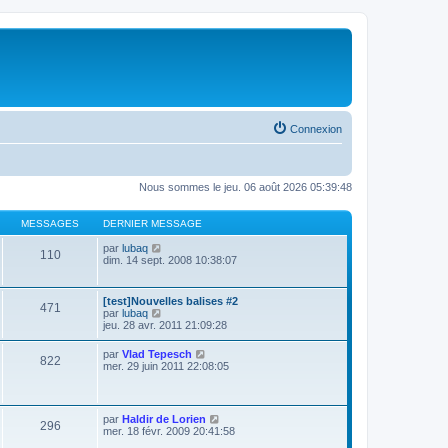
Connexion
Nous sommes le jeu. 06 août 2026 05:39:48
MESSAGES
DERNIER MESSAGE
V
par
lubaq
110
o
dim. 14 sept. 2008 10:38:07
i
r
l
[test]Nouvelles balises #2
471
e
V
par
lubaq
d
o
jeu. 28 avr. 2011 21:09:28
e
i
r
r
V
par
Vlad Tepesch
n
822
l
o
mer. 29 juin 2011 22:08:05
i
e
i
e
d
r
r
e
l
m
r
e
e
V
par
Haldir de Lorien
n
296
d
s
o
mer. 18 févr. 2009 20:41:58
i
e
s
i
e