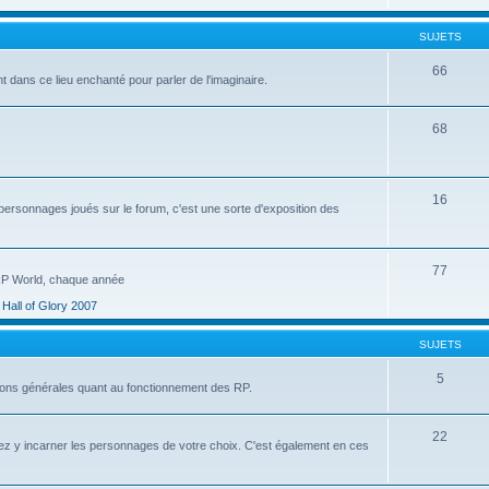
SUJETS
66
 dans ce lieu enchanté pour parler de l'imaginaire.
68
16
personnages joués sur le forum, c'est une sorte d'exposition des
77
 RP World, chaque année
Hall of Glory 2007
SUJETS
5
ssions générales quant au fonctionnement des RP.
22
ez y incarner les personnages de votre choix. C'est également en ces