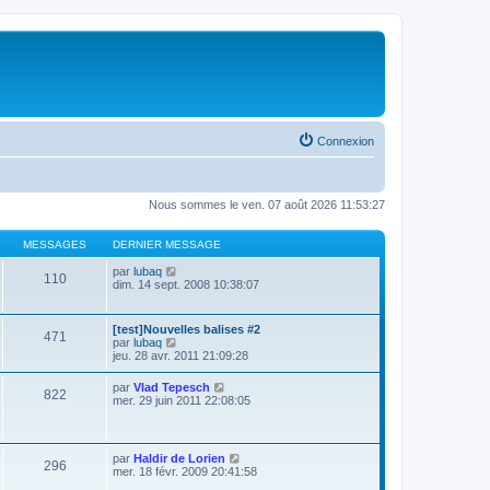
Connexion
Nous sommes le ven. 07 août 2026 11:53:27
MESSAGES
DERNIER MESSAGE
V
par
lubaq
110
o
dim. 14 sept. 2008 10:38:07
i
r
l
[test]Nouvelles balises #2
471
e
V
par
lubaq
d
o
jeu. 28 avr. 2011 21:09:28
e
i
r
r
V
par
Vlad Tepesch
n
822
l
o
mer. 29 juin 2011 22:08:05
i
e
i
e
d
r
r
e
l
m
r
e
e
V
par
Haldir de Lorien
n
296
d
s
o
mer. 18 févr. 2009 20:41:58
i
e
s
i
e