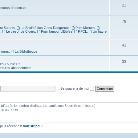
21
ventures de demain.
78
ne Satanis
,
La Société des Gens Dangereux
,
Post Mortem
,
e
,
Le trésor de Cicéro
,
Pour l'amour d'Eloïse
,
RPCL
,
Un havre
43
ntures
,
La Bibliothèque
33
'hui oubliés ?
entures abandonnées
|
Se souvenir de moi
tés (d’après le nombre d’utilisateurs actifs ces 5 dernières minutes)
2026 06:36:39
plus récent est
von stripeul
.