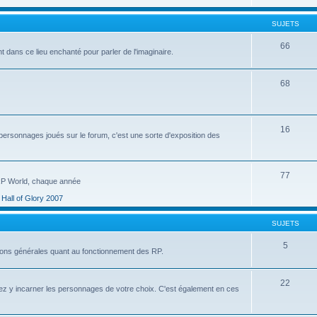
SUJETS
66
 dans ce lieu enchanté pour parler de l'imaginaire.
68
16
personnages joués sur le forum, c'est une sorte d'exposition des
77
 RP World, chaque année
Hall of Glory 2007
SUJETS
5
ssions générales quant au fonctionnement des RP.
22
ez y incarner les personnages de votre choix. C'est également en ces