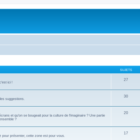
SUJETS
27
est ici !
30
t les suggestions.
20
 écrans et qu'on se bougeait pour la culture de l'imaginaire ? Une partie
 ensemble ?
17
z pour présenter, cette zone est pour vous.