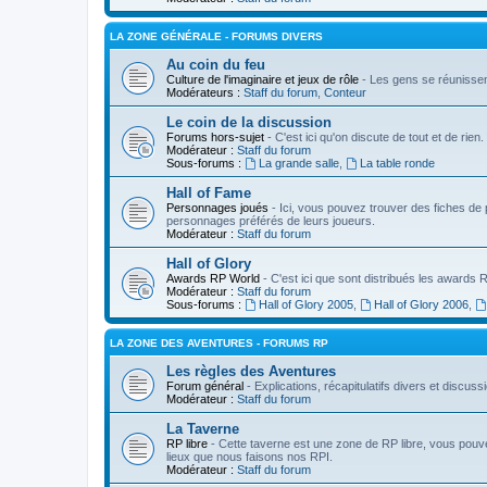
LA ZONE GÉNÉRALE - FORUMS DIVERS
Au coin du feu
Culture de l'imaginaire et jeux de rôle
- Les gens se réunissent
Modérateurs :
Staff du forum
,
Conteur
Le coin de la discussion
Forums hors-sujet
- C'est ici qu'on discute de tout et de rien.
Modérateur :
Staff du forum
Sous-forums :
La grande salle
,
La table ronde
Hall of Fame
Personnages joués
- Ici, vous pouvez trouver des fiches de 
personnages préférés de leurs joueurs.
Modérateur :
Staff du forum
Hall of Glory
Awards RP World
- C'est ici que sont distribués les awards
Modérateur :
Staff du forum
Sous-forums :
Hall of Glory 2005
,
Hall of Glory 2006
,
LA ZONE DES AVENTURES - FORUMS RP
Les règles des Aventures
Forum général
- Explications, récapitulatifs divers et discu
Modérateur :
Staff du forum
La Taverne
RP libre
- Cette taverne est une zone de RP libre, vous pouv
lieux que nous faisons nos RPI.
Modérateur :
Staff du forum