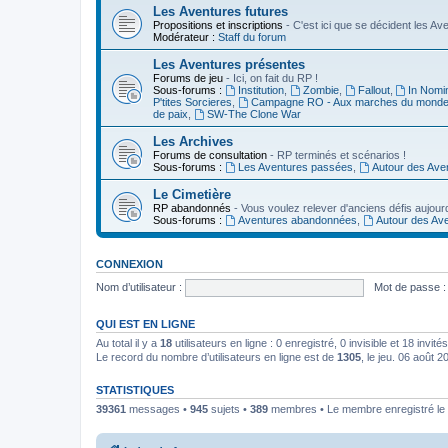
Les Aventures futures
Propositions et inscriptions
- C'est ici que se décident les A
Modérateur :
Staff du forum
Les Aventures présentes
Forums de jeu
- Ici, on fait du RP !
Sous-forums :
Institution
,
Zombie
,
Fallout
,
In Nomi
P'tites Sorcieres
,
Campagne RO - Aux marches du mond
de paix
,
SW-The Clone War
Les Archives
Forums de consultation
- RP terminés et scénarios !
Sous-forums :
Les Aventures passées
,
Autour des Ave
Le Cimetière
RP abandonnés
- Vous voulez relever d'anciens défis aujourd
Sous-forums :
Aventures abandonnées
,
Autour des Av
CONNEXION
Nom d’utilisateur :
Mot de passe :
QUI EST EN LIGNE
Au total il y a
18
utilisateurs en ligne : 0 enregistré, 0 invisible et 18 invi
Le record du nombre d’utilisateurs en ligne est de
1305
, le jeu. 06 août 
STATISTIQUES
39361
messages •
945
sujets •
389
membres • Le membre enregistré le 