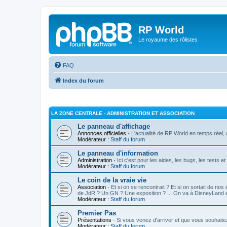
RP World
Le royaume des rôlistes
FAQ
Index du forum
LA ZONE CENTRALE - ADMINISTRATION ET ASSOCIATION
Le panneau d'affichage
Annonces officielles
- L'actualité de RP World en temps réel, c'
Modérateur :
Staff du forum
Le panneau d'information
Administration
- Ici c'est pour les aides, les bugs, les tests e
Modérateur :
Staff du forum
Le coin de la vraie vie
Association
- Et si on se rencontrait ? Et si on sortait de nos
de JdR ? Un GN ? Une exposition ? ... On va à DisneyLand
Modérateur :
Staff du forum
Premier Pas
Présentations
- Si vous venez d'arriver et que vous souhaite
Modérateur :
Staff du forum