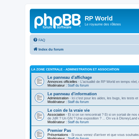
RP World
Le royaume des rôlistes
FAQ
Index du forum
LA ZONE CENTRALE - ADMINISTRATION ET ASSOCIATION
Le panneau d'affichage
Annonces officielles
- L'actualité de RP World en temps réel, c'
Modérateur :
Staff du forum
Le panneau d'information
Administration
- Ici c'est pour les aides, les bugs, les tests e
Modérateur :
Staff du forum
Le coin de la vraie vie
Association
- Et si on se rencontrait ? Et si on sortait de nos
de JdR ? Un GN ? Une exposition ? ... On va à DisneyLand
Modérateur :
Staff du forum
Premier Pas
Présentations
- Si vous venez d'arriver et que vous souhaite
Modérateur :
Staff du forum