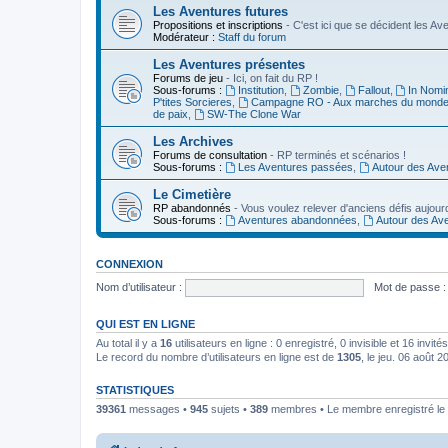
Les Aventures futures
Propositions et inscriptions
- C'est ici que se décident les A
Modérateur :
Staff du forum
Les Aventures présentes
Forums de jeu
- Ici, on fait du RP !
Sous-forums :
Institution
,
Zombie
,
Fallout
,
In Nomi
P'tites Sorcieres
,
Campagne RO - Aux marches du mond
de paix
,
SW-The Clone War
Les Archives
Forums de consultation
- RP terminés et scénarios !
Sous-forums :
Les Aventures passées
,
Autour des Ave
Le Cimetière
RP abandonnés
- Vous voulez relever d'anciens défis aujourd
Sous-forums :
Aventures abandonnées
,
Autour des Av
CONNEXION
Nom d’utilisateur :
Mot de passe :
QUI EST EN LIGNE
Au total il y a
16
utilisateurs en ligne : 0 enregistré, 0 invisible et 16 invi
Le record du nombre d’utilisateurs en ligne est de
1305
, le jeu. 06 août 
STATISTIQUES
39361
messages •
945
sujets •
389
membres • Le membre enregistré le 