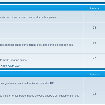
SUJETS
66
 dans ce lieu enchanté pour parler de l'imaginaire.
68
16
personnages joués sur le forum, c'est une sorte d'exposition des
77
 RP World, chaque année
Hall of Glory 2007
SUJETS
5
ssions générales quant au fonctionnement des RP.
22
ez y incarner les personnages de votre choix. C'est également en ces