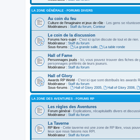
LA ZONE GÉNÉRALE - FORUMS DIVERS
Au coin du feu
Culture de l'imaginaire et jeux de rôle
- Les gens se réunissent
Modérateurs :
Staff du forum
,
Conteur
Le coin de la discussion
Forums hors-sujet
- C'est ici qu'on discute de tout et de rien.
Modérateur :
Staff du forum
Sous-forums :
La grande salle
,
La table ronde
Hall of Fame
Personnages joués
- Ici, vous pouvez trouver des fiches de 
personnages préférés de leurs joueurs.
Modérateur :
Staff du forum
Hall of Glory
Awards RP World
- C'est ici que sont distribués les awards
Modérateur :
Staff du forum
Sous-forums :
Hall of Glory 2005
,
Hall of Glory 2006
,
LA ZONE DES AVENTURES - FORUMS RP
Les règles des Aventures
Forum général
- Explications, récapitulatifs divers et discu
Modérateur :
Staff du forum
La Taverne
RP libre
- Cette taverne est une zone de RP libre, vous pouv
lieux que nous faisons nos RPI.
Modérateur :
Staff du forum