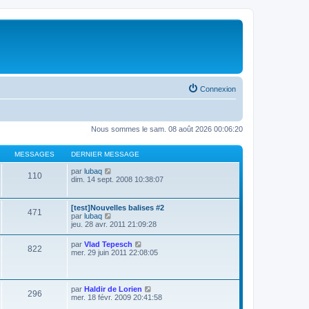
Connexion
Nous sommes le sam. 08 août 2026 00:06:20
MESSAGES
DERNIER MESSAGE
V
par
lubaq
110
o
dim. 14 sept. 2008 10:38:07
i
r
l
[test]Nouvelles balises #2
471
e
V
par
lubaq
d
o
jeu. 28 avr. 2011 21:09:28
e
i
r
r
V
par
Vlad Tepesch
n
822
l
o
mer. 29 juin 2011 22:08:05
i
e
i
e
d
r
r
e
l
m
r
e
e
V
par
Haldir de Lorien
n
296
d
s
o
mer. 18 févr. 2009 20:41:58
i
e
s
i
e