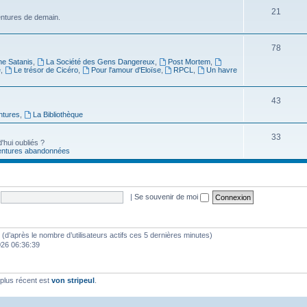
21
ventures de demain.
78
ne Satanis
,
La Société des Gens Dangereux
,
Post Mortem
,
e
,
Le trésor de Cicéro
,
Pour l'amour d'Eloïse
,
RPCL
,
Un havre
43
ntures
,
La Bibliothèque
33
'hui oubliés ?
entures abandonnées
|
Se souvenir de moi
tés (d’après le nombre d’utilisateurs actifs ces 5 dernières minutes)
2026 06:36:39
plus récent est
von stripeul
.