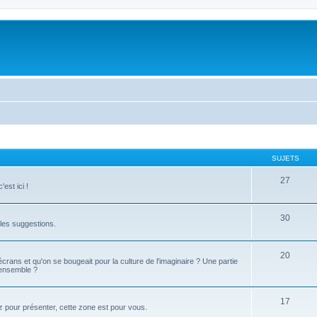
SUJETS
27
est ici !
30
t les suggestions.
20
 écrans et qu'on se bougeait pour la culture de l'imaginaire ? Une partie
 ensemble ?
17
z pour présenter, cette zone est pour vous.