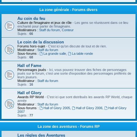
La zone générale - Forums divers
Au coin du feu
Culture de l'imaginaire et jeux de rôle
- Les gens se réunissent dans ce lieu
enchanté pour parler de l'imaginaire.
Modérateurs :
Staff du forum
,
Conteur
Sujets :
66
Le coin de la discussion
Forums hors-sujet
- C'est ici qu'on discute de tout et de rien.
Modérateur :
Staff du forum
Sous-forums :
La grande salle
,
La table ronde
Sujets :
68
Hall of Fame
Personnages joués
- Ici, vous pouvez trouver des fiches de personnages
joués sur le forum, c'est une sorte d'exposition des personnages préférés de
leurs joueurs.
Modérateur :
Staff du forum
Sujets :
16
Hall of Glory
Awards RP World
- C'est ici que sont distribués les awards RP World, chaque
année
Modérateur :
Staff du forum
Sous-forums :
Hall of Glory 2005
,
Hall of Glory 2006
,
Hall of Glory
2007
Sujets :
77
La zone des aventures - Forums RP
Les règles des Aventures