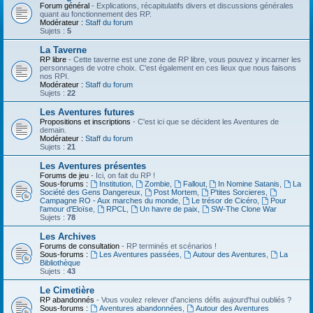
Forum général
- Explications, récapitulatifs divers et discussions générales
quant au fonctionnement des RP.
Modérateur :
Staff du forum
Sujets :
5
La Taverne
RP libre
- Cette taverne est une zone de RP libre, vous pouvez y incarner les
personnages de votre choix. C'est également en ces lieux que nous faisons
nos RPI.
Modérateur :
Staff du forum
Sujets :
22
Les Aventures futures
Propositions et inscriptions
- C'est ici que se décident les Aventures de
demain.
Modérateur :
Staff du forum
Sujets :
21
Les Aventures présentes
Forums de jeu
- Ici, on fait du RP !
Sous-forums :
Institution
,
Zombie
,
Fallout
,
In Nomine Satanis
,
La
Société des Gens Dangereux
,
Post Mortem
,
P'tites Sorcieres
,
Campagne RO - Aux marches du monde
,
Le trésor de Cicéro
,
Pour
l'amour d'Eloïse
,
RPCL
,
Un havre de paix
,
SW-The Clone War
Sujets :
78
Les Archives
Forums de consultation
- RP terminés et scénarios !
Sous-forums :
Les Aventures passées
,
Autour des Aventures
,
La
Bibliothèque
Sujets :
43
Le Cimetière
RP abandonnés
- Vous voulez relever d'anciens défis aujourd'hui oubliés ?
Sous-forums :
Aventures abandonnées
,
Autour des Aventures