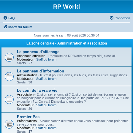
RP World
FAQ
Connexion
Index du forum
Nous sommes le sam. 08 août 2026 06:36:34
La zone centrale - Administration et association
Le panneau d'affichage
Annonces officielles
- L'actualité de RP World en temps réel, c'est ici !
Modérateur :
Staff du forum
Sujets :
27
Le panneau d'information
Administration
- Ici c'est pour les aides, les bugs, les tests et les suggestions.
Modérateur :
Staff du forum
Sujets :
30
Le coin de la vraie vie
Association
- Et si on se rencontrait ? Et si on sortait de nos écrans et qu'on
se bougeait pour la culture de l'imaginaire ? Une partie de JdR ? Un GN ? Une
exposition ? ... On va à DisneyLand ensemble ?
Modérateur :
Staff du forum
Sujets :
20
Premier Pas
Présentations
- Si vous venez d'arriver et que vous souhaitez pour présenter,
cette zone est pour vous.
Modérateur :
Staff du forum
Sujets :
17